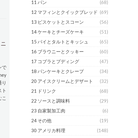
11 パン
(68)
12 マフィンとクイックブレッド
(69)
13 ビスケットとスコーン
(56)
14 ケーキとチーズケーキ
(51)
15 パイとタルトとキッシュ
(65)
トハニ
16 ブラウニーとクッキー
(60)
17 コブラとプディング
(47)
ンで
18 パンケーキとクレープ
(34)
ey
20 アイスクリームとデザート
(32)
が通り
スト
21 ドリンク
(68)
むこ
22 ソースと調味料
(29)
23 自家製加工肉
(6)
24 その他
(19)
30 アメリカ料理
(148)