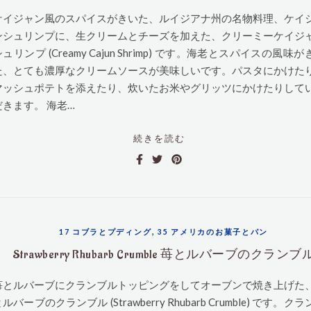
ケイジャン風のスパイスがきいた、ルイジアナ州の名物料理、ケイ
ンシュリンプに、生クリームとチーズを加えた、クリーミーケイジ
ュリンプ (Creamy Cajun Shrimp) です。海老とスパイスの風味が
た、とても濃厚なクリームソースが美味しいです。パスタにかけた
マッシュポテトを添えたり、炊いたお米やグリッツにかけたりして
だきます。 海老…
続きを読む
,
17 コブラとプディング
35 アメリカのお菓子とパン
Strawberry Rhubarb Crumble 苺とルバーブのクランブ
苺とルバーブにクランブルトッピングをしてオーブンで焼き上げた
ルバーブのクランブル (Strawberry Rhubarb Crumble) です。ク