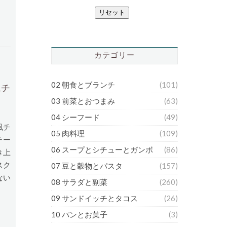
リセット
カテゴリー
02 朝食とブランチ
(101)
風チ
03 前菜とおつまみ
(63)
04 シーフード
(49)
風チ
05 肉料理
(109)
風チー
06 スープとシチューとガンボ
(86)
き上
スク
07 豆と穀物とパスタ
(157)
ない
08 サラダと副菜
(260)
09 サンドイッチとタコス
(26)
10 パンとお菓子
(3)