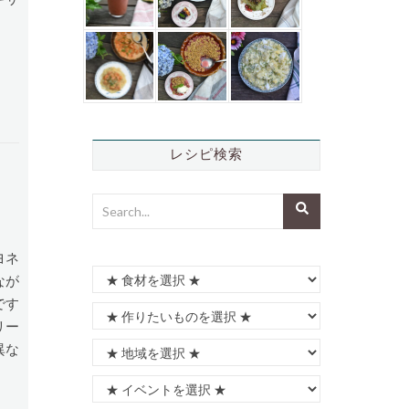
レシピ検索
ヨネ
なが
です
リー
異な