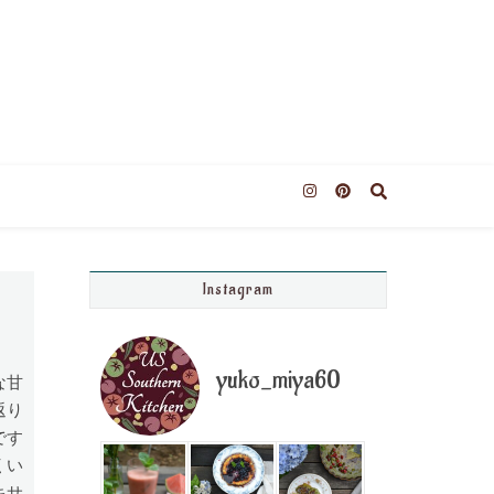
Instagram
yuko_miya60
な甘
返り
です
くい
キサ