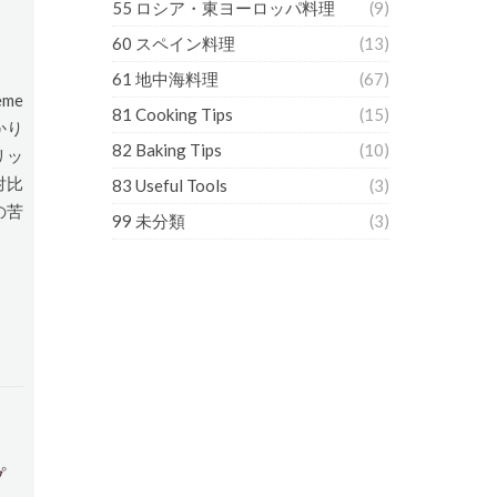
55 ロシア・東ヨーロッパ料理
(9)
60 スペイン料理
(13)
61 地中海料理
(67)
me
81 Cooking Tips
(15)
かり
82 Baking Tips
(10)
リッ
対比
83 Useful Tools
(3)
の苦
99 未分類
(3)
プ