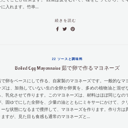
ーに入れます。竹串…
続きを読む
22 ソースと調味料
Boiled Egg Mayonnaise 茹で卵で作るマヨネーズ
茹で卵をベースにして作る、自家製のマヨネーズです。一般的なマ
ーズは、加熱していない生の全卵か卵黄を、多めの植物油と混ぜ
ら、乳化させて作ります。このマヨネーズは、材料はほぼ同じなの
が、固ゆでにした全卵を、少量の油とともにミキサーにかけて、ク
ミーな状態になるまで攪拌して、マヨネーズを作ります。作り方は
りますが、見た目も食感も通常のマヨネーズと…