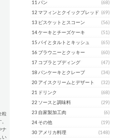
11 パン
(68)
12 マフィンとクイックブレッド
(69)
13 ビスケットとスコーン
(56)
14 ケーキとチーズケーキ
(51)
15 パイとタルトとキッシュ
(65)
16 ブラウニーとクッキー
(60)
17 コブラとプディング
(47)
18 パンケーキとクレープ
(34)
20 アイスクリームとデザート
(32)
21 ドリンク
(68)
22 ソースと調味料
(29)
23 自家製加工肉
(6)
全粒
す。
24 その他
(19)
やナ
30 アメリカ料理
(148)
しい