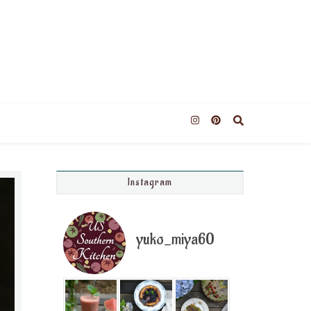
Instagram
yuko_miya60