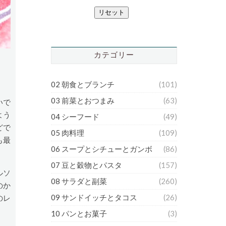
リセット
カテゴリー
02 朝食とブランチ
(101)
03 前菜とおつまみ
(63)
いで
よう
04 シーフード
(49)
どで
05 肉料理
(109)
も最
06 スープとシチューとガンボ
(86)
07 豆と穀物とパスタ
(157)
ルソ
08 サラダと副菜
(260)
のか
09 サンドイッチとタコス
(26)
のレ
10 パンとお菓子
(3)