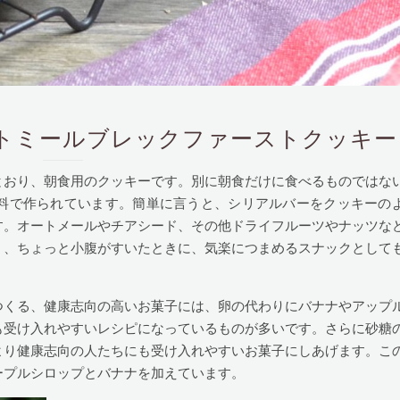
ookies オートミールブレックファーストクッキー
とおり、朝食用のクッキーです。別に朝食だけに食べるものではな
料で作られています。簡単に言うと、シリアルバーをクッキーの
す。オートメールやチアシード、その他ドライフルーツやナッツな
く、ちょっと小腹がすいたときに、気楽につまめるスナックとして
つくる、健康志向の高いお菓子には、卵の代わりにバナナやアップ
も受け入れやすいレシピになっているものが多いです。さらに砂糖
より健康志向の人たちにも受け入れやすいお菓子にしあげます。こ
ープルシロップとバナナを加えています。