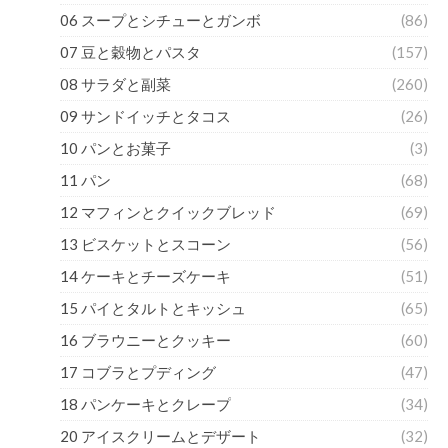
06 スープとシチューとガンボ
(86)
07 豆と穀物とパスタ
(157)
08 サラダと副菜
(260)
09 サンドイッチとタコス
(26)
10 パンとお菓子
(3)
11 パン
(68)
12 マフィンとクイックブレッド
(69)
13 ビスケットとスコーン
(56)
14 ケーキとチーズケーキ
(51)
15 パイとタルトとキッシュ
(65)
16 ブラウニーとクッキー
(60)
17 コブラとプディング
(47)
18 パンケーキとクレープ
(34)
20 アイスクリームとデザート
(32)