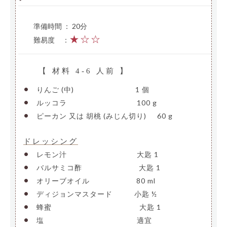
準備時間 ： 20分
★☆☆
難易度
—
：
【 材料 4-6 人前 】
•
りんご (中)
————————–
1 個
•
ルッコラ
——————————
100 g
•
ピーカン 又は 胡桃 (みじん切り)
—
60 g
ドレッシング
•
レモン汁
——————————
大匙 1
•
バルサミコ酢
————————
大匙 1
•
オリーブオイル
——————-
80 ml
•
ディジョンマスタード
——–
小匙 ½
•
蜂蜜
————————————–
大匙 1
•
塩
—————————————-
適宜