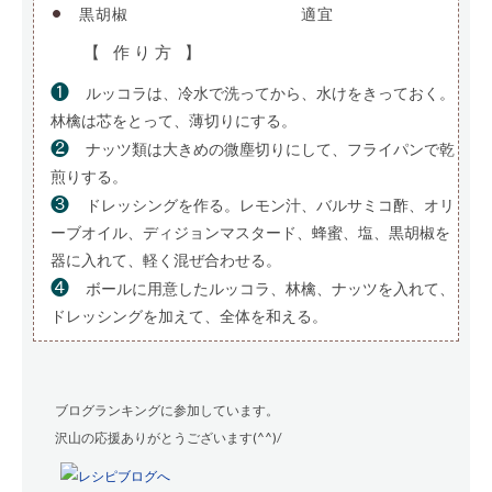
•
黒胡椒
———————————-
適宜
【 作り方 】
❶
ルッコラは、冷水で洗ってから、水けをきっておく。
林檎は芯をとって、薄切りにする。
❷
ナッツ類は大きめの微塵切りにして、フライパンで乾
煎りする。
❸
ドレッシングを作る。レモン汁、バルサミコ酢、オリ
ーブオイル、ディジョンマスタード、蜂蜜、塩、黒胡椒を
器に入れて、軽く混ぜ合わせる。
❹
ボールに用意したルッコラ、林檎、ナッツを入れて、
ドレッシングを加えて、全体を和える。
ブログランキングに参加しています。
沢山の応援ありがとうございます(^^)/