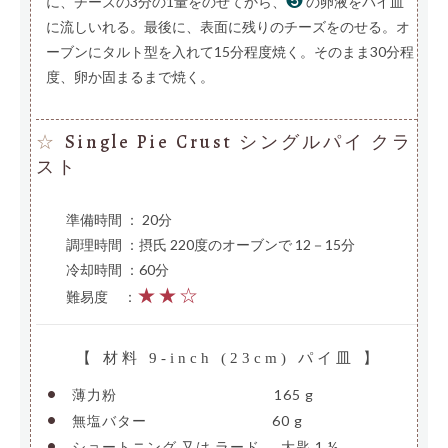
❺
に、チーズの3分の1量をのせてから、
の卵液をパイ皿
に流しいれる。最後に、表面に残りのチーズをのせる。オ
ーブンにタルト型を入れて15分程度焼く。そのまま30分程
度、卵か固まるまで焼く。
Single Pie Crust シングルパイ クラ
☆
スト
準備時間 ： 20分
調理時間 ：摂氏 220度のオーブンで 12－15分
冷却時間 ：60分
★★☆
難易度
—
：
【 材料 9-inch (23cm) パイ皿 】
•
薄力粉
———————————-
165 g
•
無塩バター
—————————
60 g
•
ショートニング 又は ラード
—
大匙 1 ½