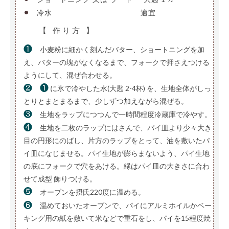
•
冷水
————————————–
適宜
【 作り方 】
❶
小麦粉に細かく刻んだバター、ショートニングを加
え、バターの塊がなくなるまで、フォークで押さえつける
ようにして、混ぜ合わせる。
❷
❶
に氷で冷やした水(大匙 2-4杯) を、生地全体がしっ
とりとまとまるまで、少しずつ加えながら混ぜる。
❸
生地をラップにつつんで一時間程度冷蔵庫で冷やす。
❹
生地を二枚のラップにはさんで、パイ皿より少々大き
目の円形にのばし、片方のラップをとって、油を敷いたパ
イ皿になじませる。パイ生地が膨らまないよう、パイ生地
の底にフォークで穴をあける。縁はパイ皿の大きさに合わ
せて成型 飾りつける。
❺
オーブンを摂氏220度に温める。
❻
温めておいたオーブンで、パイにアルミホイルかベー
キング用の紙を敷いて米などで重石をし、パイを15程度焼