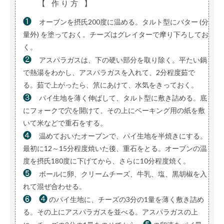
【 作り方 】
❶
オーブンを摂氏200度に温める。タルト型にバター (分
量外) を塗っておく。チーズはグレイターで摩り下ろしてお
く。
❷
アスパラガスは、下の硬い部分を取り除く。平たい鍋
で熱湯をわかし、アスパラガスを入れて、2分程度茹で
る。茹で上がったら、笊にあけて、水気をきっておく。
❸
パイ生地を薄く伸ばして、タルト型に敷き詰める。底
にフォークで穴を開けて、その上にベーキング用の紙を敷
いて米などで重石をする。
❹
温めておいたオーブンで、パイ生地を半焼きにする。
最初に12～15分程度焼いた後、重石をとる。オーブンの温
度を摂氏180度に下げてから、さらに10分程度焼く。
❺
ボールに卵、クリームチーズ、牛乳、塩、黒胡椒を入
れて混ぜ合わせる。
❻
❹
のパイ生地に、チーズの3分の1量を薄く敷き詰め
る。その上にアスパラガスを並べる。アスパラガスの上