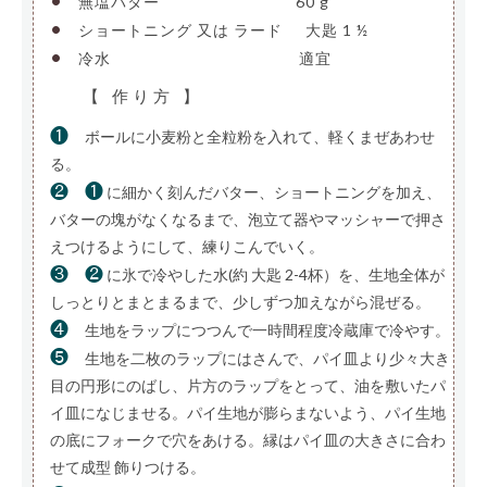
無塩バター
—————————
60 g
•
ショートニング 又は ラード
—
大匙 1 ½
•
冷水
————————————–
適宜
【 作り方 】
❶
ボールに小麦粉と全粒粉を入れて、軽くまぜあわせ
る。
❷
❶
に細かく刻んだバター、ショートニングを加え、
バターの塊がなくなるまで、泡立て器やマッシャーで押さ
えつけるようにして、練りこんでいく。
❸
❷
に氷で冷やした水(約 大匙 2-4杯）を、生地全体が
しっとりとまとまるまで、少しずつ加えながら混ぜる。
❹
生地をラップにつつんで一時間程度冷蔵庫で冷やす。
❺
生地を二枚のラップにはさんで、パイ皿より少々大き
目の円形にのばし、片方のラップをとって、油を敷いたパ
イ皿になじませる。パイ生地が膨らまないよう、パイ生地
の底にフォークで穴をあける。縁はパイ皿の大きさに合わ
せて成型 飾りつける。