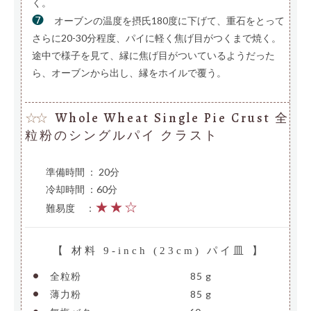
く。
❼
オーブンの温度を摂氏180度に下げて、重石をとって
さらに20-30分程度、パイに軽く焦げ目がつくまで焼く。
途中で様子を見て、縁に焦げ目がついているようだった
ら、オーブンから出し、縁をホイルで覆う。
Whole Wheat Single Pie Crust 全
☆☆
粒粉のシングルパイ クラスト
準備時間 ： 20分
冷却時間 ：60分
★★☆
難易度
—
：
【 材料 9-inch (23cm) パイ皿 】
•
全粒粉
———————————-
85 g
•
薄力粉
———————————-
85 g
•