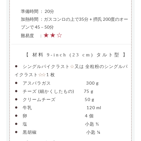
準備時間 ： 20分
加熱時間 ：ガスコンロの上で35分 + 摂氏 200度のオー
ブンで 45－50分
★★☆
難易度
—
：
【 材料 9-inch (23 cm) タルト型 】
•
シングルパイクラスト
又は 全粒粉のシングルパ
☆
イクラスト
1 枚
☆☆
•
アスパラガス
————————
300 g
•
チーズ (細かくしたもの)
—–
75 g
•
クリームチーズ
——————-
50 g
•
牛乳
————————————–
120 ml
•
卵
—————————————-
4 個
•
塩
—————————————-
小匙 ½
•
黒胡椒
———————————-
小匙 ¼