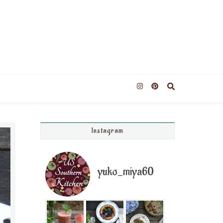
Instagram
yuko_miya60