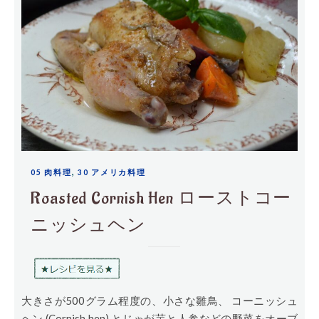
,
05 肉料理
30 アメリカ料理
Roasted Cornish Hen ローストコー
ニッシュヘン
大きさが500グラム程度の、小さな雛鳥、 コーニッシュ
ヘン (Cornish hen) とじゃが芋と人参などの野菜をオーブ