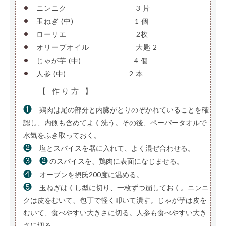
•
ニンニク
——————————
3 片
•
玉ねぎ (中)
————————–
1 個
•
ローリエ
——————————
2枚
•
オリーブオイル
——————-
大匙 2
•
じゃが芋 (中)
———————-
4 個
•
人参 (中)
—————————
2 本
【 作り方 】
❶
鶏肉は尾の部分と内臓がとりのぞかれていることを確
認し、内側も含めてよく洗う。その後、ペーパータオルで
水気をふき取っておく。
❷
塩とスパイスを器に入れて、よく混ぜ合わせる。
❸
❷
のスパイスを、鶏肉に表面になじませる。
❹
オーブンを摂氏200度に温める。
❺
玉ねぎはくし型に切り、一枚ずつ崩しておく。ニンニ
クは皮をむいて、包丁で軽く叩いて潰す。じゃが芋は皮を
むいて、食べやすい大きさに切る。人参も食べやすい大き
さに切る。