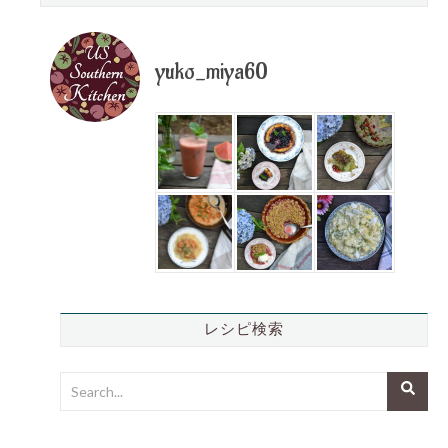
yuko_miya60
レシピ検索