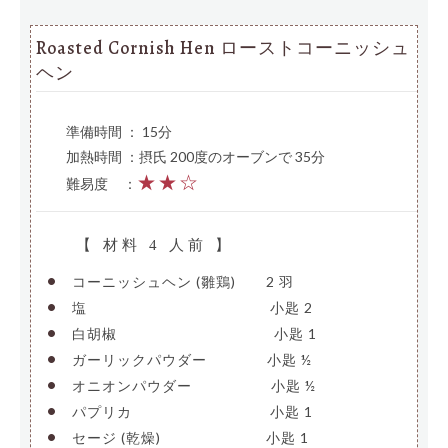
Roasted Cornish Hen ローストコーニッシュ
ヘン
準備時間 ： 15分
加熱時間 ：摂氏 200度のオーブンで 35分
★★☆
難易度
—
：
【 材料 4 人前 】
•
コーニッシュヘン (雛鶏)
—–
2 羽
•
塩
—————————————-
小匙 2
•
白胡椒
———————————-
小匙 1
•
ガーリックパウダー
————
小匙 ½
•
オニオンパウダー
—————-
小匙 ½
•
パプリカ
——————————
小匙 1
•
セージ (乾燥)
———————-
小匙 1