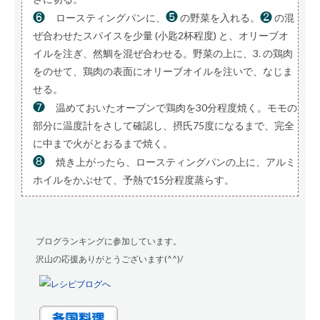
❻
❺
❷
ロースティングパンに、
の野菜を入れる。
の混
ぜ合わせたスパイスを少量 (小匙2杯程度) と、オリーブオ
イルを注ぎ、然鯛を混ぜ合わせる。野菜の上に、3. の鶏肉
をのせて、鶏肉の表面にオリーブオイルを注いで、なじま
せる。
❼
温めておいたオーブンで鶏肉を30分程度焼く。モモの
部分に温度計をさして確認し、摂氏75度になるまで、完全
に中まで火がとおるまで焼く。
❽
焼き上がったら、ロースティングパンの上に、アルミ
ホイルをかぶせて、予熱で15分程度蒸らす。
ブログランキングに参加しています。
沢山の応援ありがとうございます(^^)/