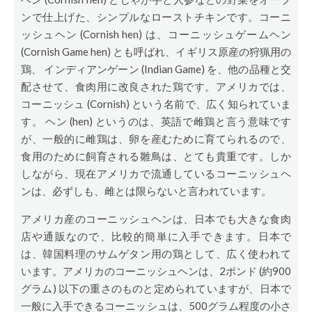
ンで仕上げた、シンプルなローストチキンです。コーニ
ッシュヘン (Cornish hen) は、コーニッシュゲームヘン
(Cornish Game hen) とも呼ばれ、イギリス原産の狩猟用の
鶏、 インディアンゲーン (Indian Game) を、他の品種と交
配させて、食肉用に改良された鶏です。アメリカでは、
コーニッシュ (Cornish) という名前で、広く知られていま
す。 ヘン (hen) というのは、英語で雌鶏と言う意味です
が、一般的に雌鶏は、卵を産むために育てられるので、
食用のために飼育される雛鳥は、とても貴重です。しか
しながら、現在アメリカで流通しているコーニッシュヘ
ンは、必ずしも、雌とは限らないと言われています。
アメリカ産のコーニッシュヘンは、日本でも大きな食肉
店や通販なので、比較的簡単に入手できます。日本で
は、韓国料理のサムゲタン用の鶏として、広く使われて
います。アメリカのコーニッシュヘンは、2ポンド (約900
グラム) 以下の重さのものと定められていますが、日本で
一般に入手できるコーニッシュは、500グラム程度の小さ