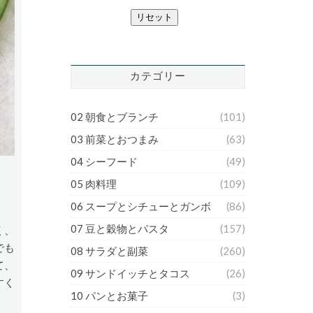
リセット
カテゴリー
02 朝食とブランチ
(101)
03 前菜とおつまみ
(63)
04 シーフード
(49)
05 肉料理
(109)
06 スープとシチューとガンボ
(86)
07 豆と穀物とパスタ
(157)
く、
でも
08 サラダと副菜
(260)
て、
09 サンドイッチとタコス
(26)
すく
10 パンとお菓子
(3)