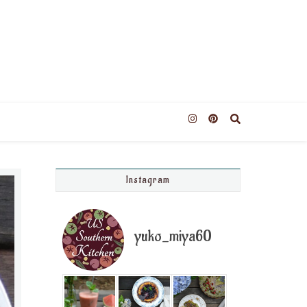
Instagram
yuko_miya60