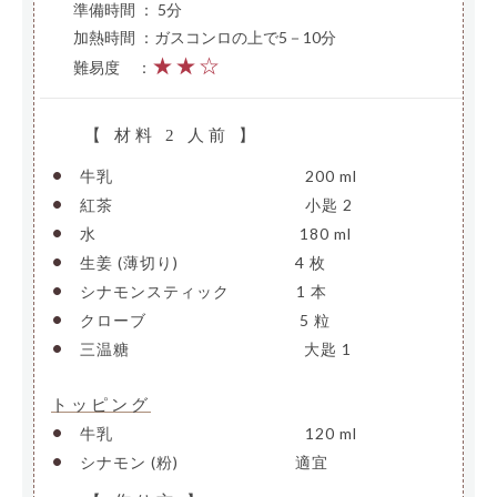
準備時間 ： 5分
加熱時間 ：ガスコンロの上で5－10分
★★☆
難易度
—
：
【 材料 2 人前 】
•
牛乳
————————————–
200 ml
•
紅茶
————————————–
小匙 2
•
水
—————————————-
180 ml
•
生姜 (薄切り)
———————-
4 枚
•
シナモンスティック
————
1 本
•
クローブ
——————————
5 粒
•
三温糖
———————————-
大匙 1
トッピング
•
牛乳
————————————–
120 ml
•
シナモン (粉)
———————-
適宜