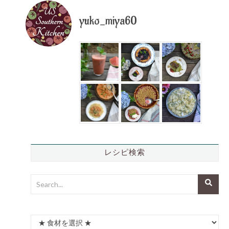
yuko_miya60
レシピ検索