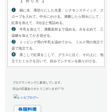
【 作り方 】
❶
鍋に水、薄切りにした生姜、シナモンスティック、ク
ローブを入れて、中火にかける。沸騰したら弱火にして、
紅茶を加えて、3分ほど煮詰める。
❷
牛乳を加えて、沸騰直前まで温める。火を止めて、三
温糖を加えてかき混ぜる。
❸
トッピング用の牛乳を温めてから、ミルク用の泡立て
器で泡立てる。
❹
茶こしで紅茶をこして、グラスに注ぐ。その上に、泡
立てたミルクを注いで、好みでシナモンを振りかける。
ブログランキングに参加しています。
沢山の応援ありがとうございます(^^)/