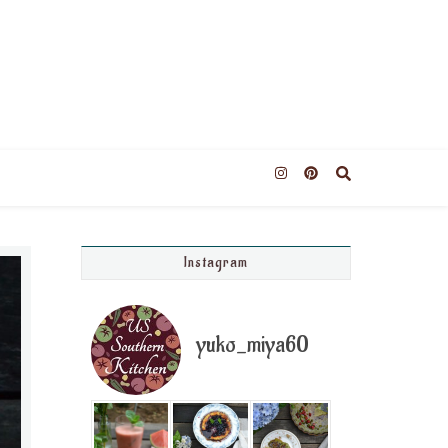
Instagram
yuko_miya60