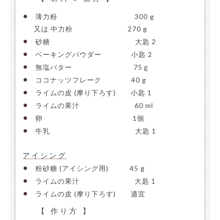
•
薄力粉
———————————-
300 g
—-
又は 中力粉
————————
270 g
•
砂糖
————————————–
大匙 2
•
ベーキングパウダー
————
小匙 2
•
無塩バター
—————————
75ｇ
•
ココナッツフレーク
————
40 g
•
ライムの皮 (摩り下ろす)
—–
小匙 1
•
ライムの果汁
————————
60 ml
•
卵
—————————————-
1個
•
牛乳
————————————–
大匙 1
アイシング
•
粉砂糖 (アイシング用)
——–
45 g
•
ライムの果汁
————————
大匙 1
•
ライムの皮 (摩り下ろす)
—–
適宜
【 作り方 】