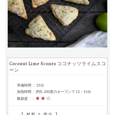
Coconut Lime Scones ココナッツライムスコ
ーン
準備時間 ： 25分
加熱時間 ：摂氏 200度のオーブンで 12－15分
★★☆
難易度
—
：
【 材料 8 個分 】