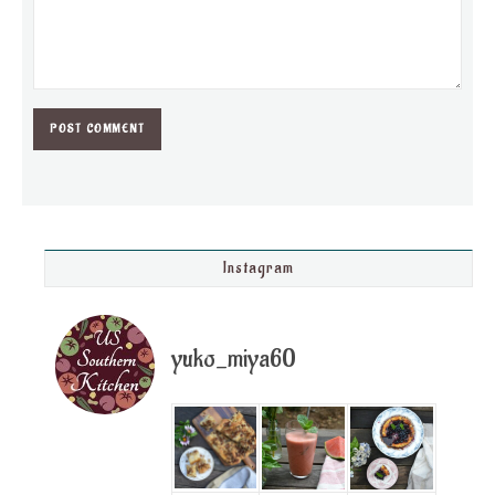
Instagram
yuko_miya60