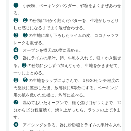
❶
小麦粉、ベーキングパウダー、砂糖をよくまぜあわせ
る。
❷
❷
の粉類に細かく刻んだバターを、生地がしっとり
した感じになるまでよく混ぜ合わせる。
❸
❸
の生地に摩り下ろしたライムの皮、ココナッツフ
レークを混ぜる。
❹
オーブンを摂氏200度に温める。
❺
器にライムの果汁、卵、牛乳を入れて、軽くかき混ぜ
❸
る。
の粉類に少しずつ加えながら、生地をかきまぜて、
一つにまとめる。
❻
❺
の生地をラップにはさんで、直径20センチ程度の
円盤状に整形した後、放射状に8等分にする。ベーキング
用の紙を敷いた鉄板に、均等に並べる。
❼
温めておいたオーブンで、軽く焦げ目がつくまで、12
分から15分程度焼く。焼き上がったら、ラックの上で冷ま
す。
❽
アイシングを作る。器に粉砂糖とライムの果汁を入れ