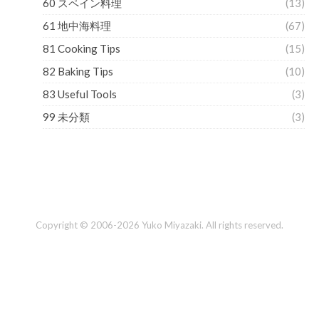
60 スペイン料理
(13)
61 地中海料理
(67)
81 Cooking Tips
(15)
82 Baking Tips
(10)
83 Useful Tools
(3)
99 未分類
(3)
Copyright © 2006-2026 Yuko Miyazaki. All rights reserved.