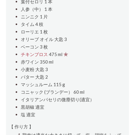
葉付セロリ 1
本
人参（中） 1
本
ニンニク 1
片
タイム 4
枝
ローリエ 1
枚
オリーブ オイル
大匙
3
ベーコン 3
枚
チキンブロス
475 ml
★
赤ワイン 350 ml
小麦粉
大匙
3
バター
大匙
2
マッシュルーム 115 g
コニャック (ブランデー） 60 ml
イタリアンパセリの微塵切り(適宜）
黒胡椒 適宜
塩 適宜
【 作り方 】