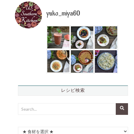
yuko_miya60
レシピ検索