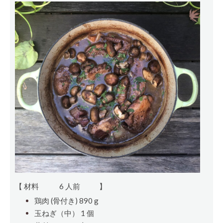
【 材料
6 人前
】
鶏肉 (骨付き) 890 g
玉ねぎ（中） 1
個