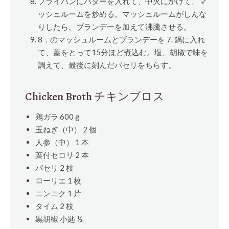
フライパンにバターを入れて、中火にかけて、マ
ッシュルームを炒める。マッシュルームがしんな
りしたら、ブランデーを加えて沸騰させる。
8．のマッシュルームとブランデーを 7. 鍋に入れ
て、蓋をとって15分ほど煮込む。塩、胡椒で味を
調えて、最後に刻んだパセリをちらす。
Chicken Broth チキンブロス
鶏ガラ 600 g
玉ねぎ（中） 2
個
人参（中） 1
本
葉付セロリ 2
本
パセリ 2
枝
ローリエ 1
枚
ニンニク 1
片
タイム 2
枝
黒胡椒
小匙
½