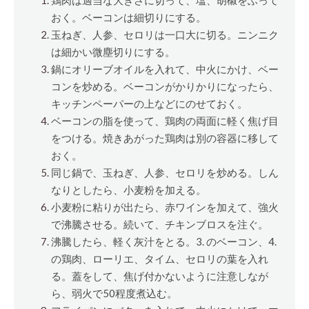
鶏肉は適当な大きさに切って、塩、胡椒をふって
おく。ベーコンは細切りにする。
玉ねぎ、人参、セロリは一口大に切る。ニンニク
は細かい微塵切りにする。
鍋にオリーブオイルを入れて、中火にかけ、ベー
コンを炒める。ベーコンがかりかりになったら、
キッチンペーパーの上などにのせておく。
ベーコンの脂を使って、鶏肉の両面に軽く焦げ目
をつける。焼きあがった鶏肉は別の容器に移して
おく。
同じ鍋で、玉ねぎ、人参、セロリを炒める。しん
なりとしたら、小麦粉を加える。
小麦粉に粘りが出たら、赤ワインを加えて、強火
で沸騰させる。続いて、チキンブロスを注ぐ。
沸騰したら、軽く灰汁をとる。3. のベーコン、4.
の鶏肉、ローリエ、タイム、セロリの葉を入れ
る。蓋をして、焦げ付かないように注意しなが
ら、弱火で50程度煮込む。