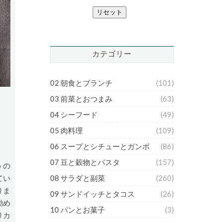
リセット
カテゴリー
02 朝食とブランチ
(101)
03 前菜とおつまみ
(63)
04 シーフード
(49)
05 肉料理
(109)
06 スープとシチューとガンボ
(86)
07 豆と穀物とパスタ
(157)
うの
08 サラダと副菜
(260)
てい
りま
09 サンドイッチとタコス
(26)
勧め
10 パンとお菓子
(3)
リカ