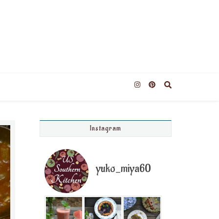
Instagram
yuko_miya60