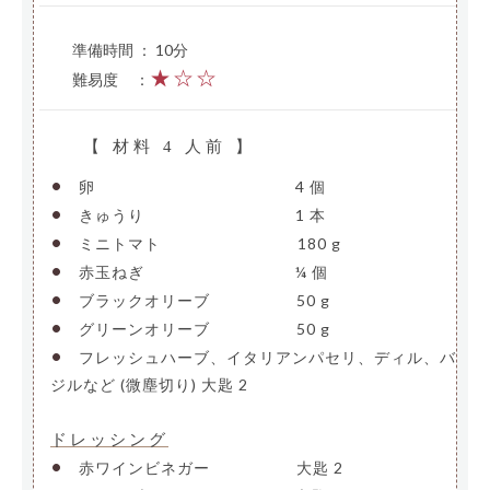
準備時間 ： 10分
★☆☆
難易度
—
：
【 材料 4 人前 】
•
卵
—————————————-
4 個
•
きゅうり
——————————
1 本
•
ミニトマト
—————————
180 g
•
赤玉ねぎ
——————————
¼ 個
•
ブラックオリーブ
—————-
50 g
•
グリーンオリーブ
—————-
50 g
•
フレッシュハーブ、イタリアンパセリ、ディル、バ
ジルなど (微塵切り)
大匙 2
ドレッシング
•
赤ワインビネガー
—————-
大匙 2