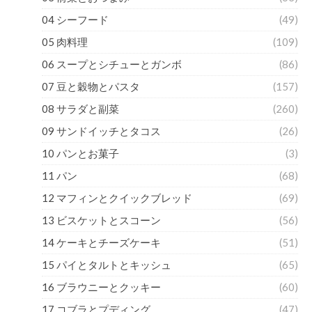
04 シーフード
(49)
05 肉料理
(109)
06 スープとシチューとガンボ
(86)
07 豆と穀物とパスタ
(157)
08 サラダと副菜
(260)
09 サンドイッチとタコス
(26)
10 パンとお菓子
(3)
11 パン
(68)
12 マフィンとクイックブレッド
(69)
13 ビスケットとスコーン
(56)
14 ケーキとチーズケーキ
(51)
15 パイとタルトとキッシュ
(65)
16 ブラウニーとクッキー
(60)
17 コブラとプディング
(47)