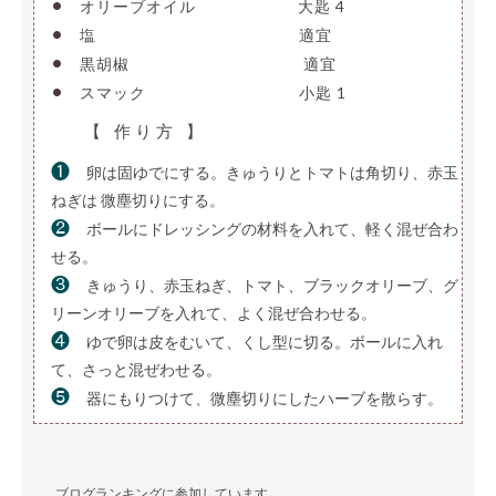
•
オリーブオイル
——————-
大匙 4
•
塩
—————————————-
適宜
•
黒胡椒
———————————-
適宜
•
スマック
——————————
小匙 1
【 作り方 】
❶
卵は固ゆでにする。きゅうりとトマトは角切り、赤玉
ねぎは 微塵切りにする。
❷
ボールにドレッシングの材料を入れて、軽く混ぜ合わ
せる。
❸
きゅうり、赤玉ねぎ、トマト、ブラックオリーブ、グ
リーンオリーブを入れて、よく混ぜ合わせる。
❹
ゆで卵は皮をむいて、くし型に切る。ボールに入れ
て、さっと混ぜわせる。
❺
器にもりつけて、微塵切りにしたハーブを散らす。
ブログランキングに参加しています。