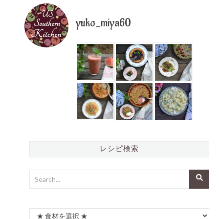
yuko_miya60
レシピ検索