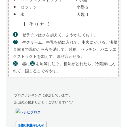
•
ゼラチン
——————————
小匙 2
•
水
—————————————-
大匙 1
【 作り方 】
❶
ゼラチンは水を加えて、ふやかしておく。
❷
生クリーム、牛乳を鍋に入れて、中火にかける。沸騰
直前まで温めたら火を消して、砂糖、ゼラチン、バニラエ
クストラクトを加えて、混ぜ合わせる。
❸
❷
器に
を均等に注ぐ。粗熱がとれたら、冷蔵庫に入
れて、固まるまで冷やす。
ブログランキングに参加しています。
沢山の応援ありがとうございます(^^)/