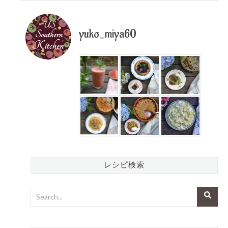
yuko_miya60
レシピ検索