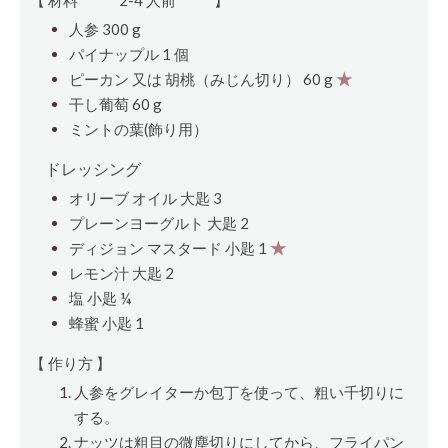
【 材料
2-4 人前
】
人参 300 g
パイナップル 1
個
ピーカン 又は 胡桃（みじん切り） 60 g
★
干し葡萄 60 g
ミントの葉(飾り用）
ドレッシング
オリーブ オイル
大匙
3
プレーンヨーグルト
大匙
2
ディジョン マスタード
小匙
1
★
レモン汁
大匙
2
塩
小匙
¼
蜂蜜
小匙
1
【 作り方 】
人参をグレイターか包丁を使って、粗い千切りに
する。
ナッツは粗目の微塵切りにしてから、フライパン