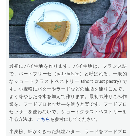
最初にパイ生地を作ります。パイ生地は、フランス語
で、パートブリーゼ（pâte brisée）と呼ばれる、一般的
なショートクラストペストリー (short crust pastry) で
す。小麦粉にバターやラードなどの油脂を練りこんで、
よく冷やした冷水を加えて作ります。最初の練りこみ作
業を、フードプロセッサ―を使うと楽です。フードプロ
セッサ―を使わないで、ショートクラストペストリーを
作る方法は、
こちら
を参考にしてください。
小麦粉、細かくきった無塩バター、ラードをフードプロ