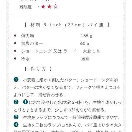
★★☆
難易度
—
：
【 材料 9-inch (23cm) パイ皿 】
•
薄力粉
———————————-
165 g
•
無塩バター
—————————
60 g
•
ショートニング 又は ラード
—
大匙 1 ½
•
冷水
————————————–
適宜
【 作り方 】
❶
小麦粉に細かく刻んだバター、ショートニングを加
え、バターの塊がなくなるまで、フォークで押さえつける
ようにして、混ぜ合わせる。
❷
❶
に氷で冷やした水(大匙 2-4杯) を、生地全体がしっ
とりとまとまるまで、少しずつ加えながら混ぜる。
❸
生地をラップにつつんで一時間程度冷蔵庫で冷やす。
❹
生地を二枚のラップにはさんで、パイ皿より少々大き