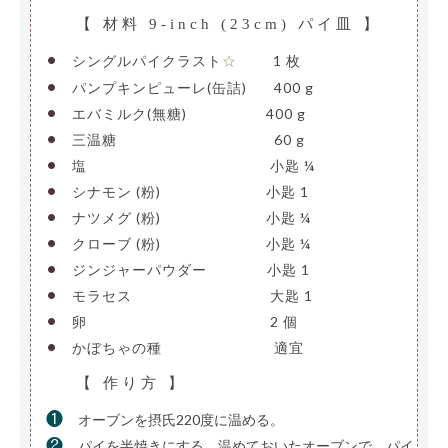
【 材料 9-inch (23cm) パイ皿 】
•
シングルパイクラスト
——-
1 枚
☆
•
パンプキンピューレ(缶詰)
—-
400 g
•
エバミルク(無糖)
—————-
400 g
•
三温糖
———————————-
60 g
•
塩
—————————————-
小匙 ¼
•
シナモン (粉)
———————-
小匙 1
•
ナツメグ (粉)
———————-
小匙 ¼
•
クローブ (粉)
———————-
小匙 ¼
•
ジンジャーパウダー
————
小匙 1
•
モラセス
——————————
大匙 1
•
卵
—————————————-
2 個
•
かぼちゃの種
————————
適宜
【 作り方 】
❶
オーブンを摂氏220度に温める。
❷
パイを半焼きにする。温めておいたオーブンで、パイ