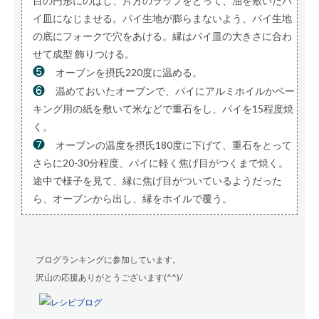
目の円形にのばし、片方のラップをとって、油を敷いたパ
イ皿になじませる。パイ生地が膨らまないよう、パイ生地
の底にフォークで穴をあける。縁はパイ皿の大きさに合わ
せて成型 飾りつける。
❺
オーブンを摂氏220度に温める。
❻
温めておいたオーブンで、パイにアルミホイルかベー
キング用の紙を敷いて米などで重石をし、パイを15程度焼
く。
❼
オーブンの温度を摂氏180度に下げて、重石をとって
さらに20-30分程度、パイに軽く焦げ目がつくまで焼く。
途中で様子を見て、縁に焦げ目がついているようだった
ら、オーブンから出し、縁をホイルで覆う。
ブログランキングに参加しています。
沢山の応援ありがとうございます(^^)/