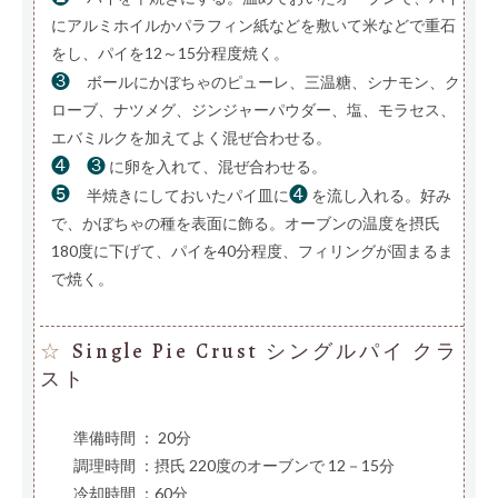
にアルミホイルかパラフィン紙などを敷いて米などで重石
をし、パイを12～15分程度焼く。
❸
ボールにかぼちゃのピューレ、三温糖、シナモン、ク
ローブ、ナツメグ、ジンジャーパウダー、塩、モラセス、
エバミルクを加えてよく混ぜ合わせる。
❹
❸
に卵を入れて、混ぜ合わせる。
❺
❹
半焼きにしておいたパイ皿に
を流し入れる。好み
で、かぼちゃの種を表面に飾る。オーブンの温度を摂氏
180度に下げて、パイを40分程度、フィリングが固まるま
で焼く。
Single Pie Crust シングルパイ クラ
☆
スト
準備時間 ： 20分
調理時間 ：摂氏 220度のオーブンで 12－15分
冷却時間 ：60分