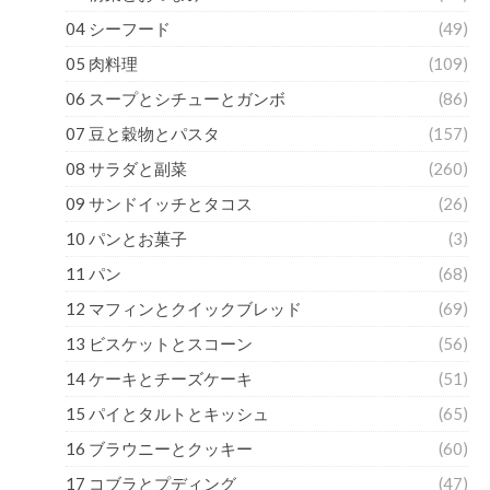
04 シーフード
(49)
05 肉料理
(109)
06 スープとシチューとガンボ
(86)
07 豆と穀物とパスタ
(157)
08 サラダと副菜
(260)
09 サンドイッチとタコス
(26)
10 パンとお菓子
(3)
11 パン
(68)
12 マフィンとクイックブレッド
(69)
13 ビスケットとスコーン
(56)
14 ケーキとチーズケーキ
(51)
15 パイとタルトとキッシュ
(65)
16 ブラウニーとクッキー
(60)
17 コブラとプディング
(47)