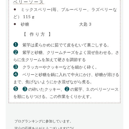
ベリーソース
•
ミックスベリー(苺、ブルーベリー、ラズベリーな
ど）
115 g
•
砂糖
————————————–
大匙 3
【 作り方 】
❶
紫芋は柔らかめに茹でて皮をむいて裏ごしする。
❷
紫芋と砂糖、クリームチーズをよく混ぜ合わせる。さ
らに生クリームを加えて硬さを調節する
❸
クラッカーやクッキーなどを細かく砕く。
❹
ベリーと砂糖を鍋に入れて中火にかけ、砂糖が溶ける
まで、焦げないようにかき混ぜながら煮る。
❺
❸
❷
の砕いたクッキー、
の紫芋、3. のベリーソース
を順にもりつける。この作業をくりかえす。
ブログランキングに参加しています。
沢山の応援ありがとうございます(^^)/