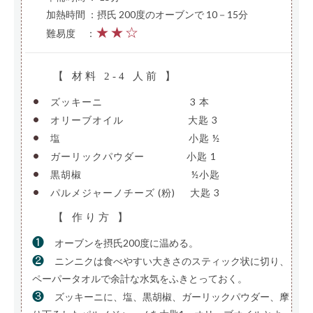
加熱時間 ：摂氏 200度のオーブンで 10－15分
★★☆
難易度
—
：
【 材料 2-4 人前 】
•
ズッキーニ
—————————
3 本
•
オリーブオイル
——————-
大匙 3
•
塩
—————————————-
小匙 ½
•
ガーリックパウダー
————
小匙 1
•
黒胡椒
———————————-
½小匙
•
パルメジャーノチーズ (粉)
—
大匙 3
【 作り方 】
❶
オーブンを摂氏200度に温める。
❷
ニンニクは食べやすい大きさのスティック状に切り、
ペーパータオルで余計な水気をふきとっておく。
❸
ズッキーニに、塩、黒胡椒、ガーリックパウダー、摩