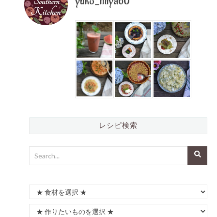
yuko_miya60
レシピ検索