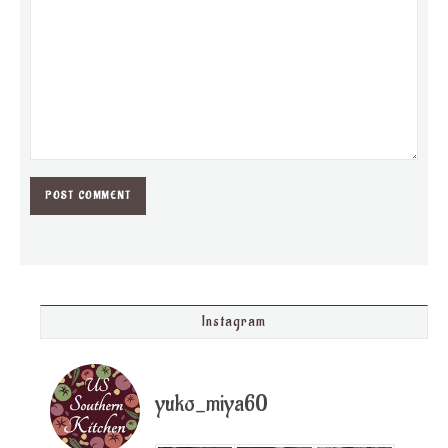
Instagram
yuko_miya60