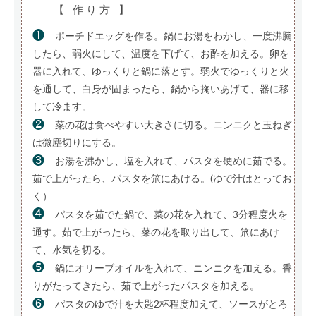
【 作り方 】
❶
ポーチドエッグを作る。鍋にお湯をわかし、一度沸騰
したら、弱火にして、温度を下げて、お酢を加える。卵を
器に入れて、ゆっくりと鍋に落とす。弱火でゆっくりと火
を通して、白身が固まったら、鍋から掬いあげて、器に移
して冷ます。
❷
菜の花は食べやすい大きさに切る。ニンニクと玉ねぎ
は微塵切りにする。
❸
お湯を沸かし、塩を入れて、パスタを硬めに茹でる。
茹で上がったら、パスタを笊にあける。(ゆで汁はとってお
く）
❹
パスタを茹でた鍋で、菜の花を入れて、3分程度火を
通す。茹で上がったら、菜の花を取り出して、笊にあけ
て、水気を切る。
❺
鍋にオリーブオイルを入れて、ニンニクを加える。香
りがたってきたら、茹で上がったパスタを加える。
❻
パスタのゆで汁を大匙2杯程度加えて、ソースがとろ