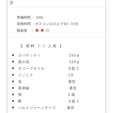
タ
準備時間 ： 10分
加熱時間 ：ガスコンロの上で10－15分
★★☆
難易度
—
：
【 材料 2-3 人前 】
•
スパゲッティ
————————
250 g
•
菜の花
———————————-
120 g
•
オリーブオイル
——————-
大匙 2
•
ニンニク
——————————
1片
•
塩
—————————————-
適宜
•
黒胡椒
———————————-
適宜
•
卵
—————————————-
2 個
•
酢
—————————————-
大匙 1
•
パルメジャーノチーズ
——–
適宜