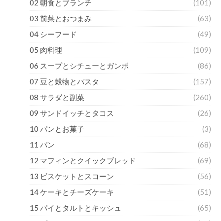
02 朝食とブランチ
(101)
03 前菜とおつまみ
(63)
04 シーフード
(49)
05 肉料理
(109)
06 スープとシチューとガンボ
(86)
07 豆と穀物とパスタ
(157)
08 サラダと副菜
(260)
09 サンドイッチとタコス
(26)
10 パンとお菓子
(3)
11 パン
(68)
12 マフィンとクイックブレッド
(69)
13 ビスケットとスコーン
(56)
14 ケーキとチーズケーキ
(51)
15 パイとタルトとキッシュ
(65)