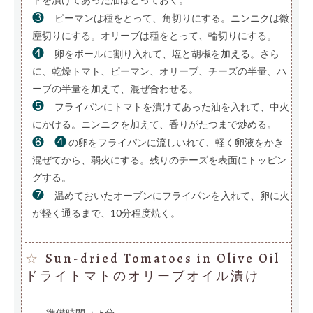
❸
ピーマンは種をとって、角切りにする。ニンニクは微
塵切りにする。オリーブは種をとって、輪切りにする。
❹
卵をボールに割り入れて、塩と胡椒を加える。さら
に、乾燥トマト、ピーマン、オリーブ、チーズの半量、ハ
ーブの半量を加えて、混ぜ合わせる。
❺
フライパンにトマトを漬けてあった油を入れて、中火
にかける。ニンニクを加えて、香りがたつまで炒める。
❻
❹
の卵をフライパンに流しいれて、軽く卵液をかき
混ぜてから、弱火にする。残りのチーズを表面にトッピン
グする。
❼
温めておいたオーブンにフライパンを入れて、卵に火
が軽く通るまで、10分程度焼く。
Sun-dried Tomatoes in Olive Oil
☆
ドライトマトのオリーブオイル漬け
準備時間 ： 5分