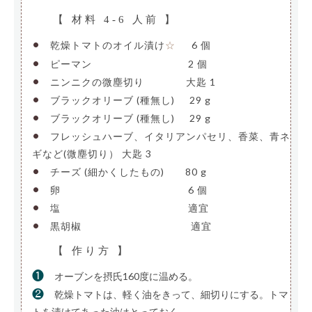
【 材料 4-6 人前 】
•
乾燥トマトのオイル漬け
—-
6 個
☆
•
ピーマン
——————————
2 個
•
ニンニクの微塵切り
————
大匙 1
•
ブラックオリーブ (種無し)
—
29 g
•
ブラックオリーブ (種無し)
—
29 g
•
フレッシュハーブ、イタリアンパセリ、香菜、青ネ
ギなど(微塵切り）
大匙 3
•
チーズ (細かくしたもの)
—–
80 g
•
卵
—————————————-
6 個
•
塩
—————————————-
適宜
•
黒胡椒
———————————-
適宜
【 作り方 】
❶
オーブンを摂氏160度に温める。
❷
乾燥トマトは、軽く油をきって、細切りにする。トマ
トを漬けてあった油はとっておく。