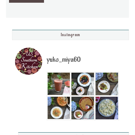
Instagram
yuko_miya60