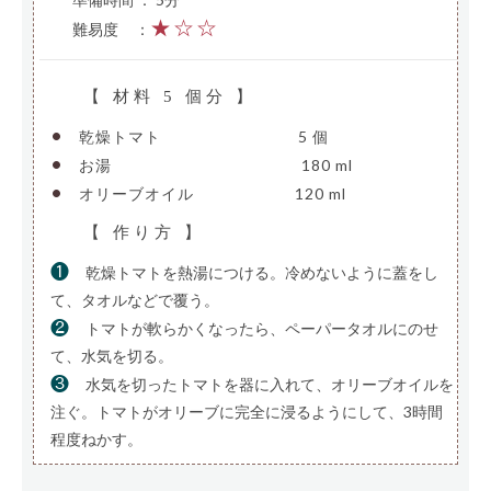
★☆☆
難易度
—
：
【 材料 5 個分 】
•
乾燥トマト
—————————
5 個
•
お湯
————————————–
180 ml
•
オリーブオイル
——————-
120 ml
【 作り方 】
❶
乾燥トマトを熱湯につける。冷めないように蓋をし
て、タオルなどで覆う。
❷
トマトが軟らかくなったら、ペーパータオルにのせ
て、水気を切る。
❸
水気を切ったトマトを器に入れて、オリーブオイルを
注ぐ。トマトがオリーブに完全に浸るようにして、3時間
程度ねかす。