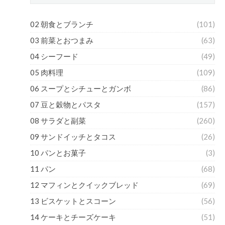
02 朝食とブランチ
(101)
03 前菜とおつまみ
(63)
04 シーフード
(49)
05 肉料理
(109)
06 スープとシチューとガンボ
(86)
07 豆と穀物とパスタ
(157)
08 サラダと副菜
(260)
09 サンドイッチとタコス
(26)
10 パンとお菓子
(3)
11 パン
(68)
12 マフィンとクイックブレッド
(69)
13 ビスケットとスコーン
(56)
14 ケーキとチーズケーキ
(51)