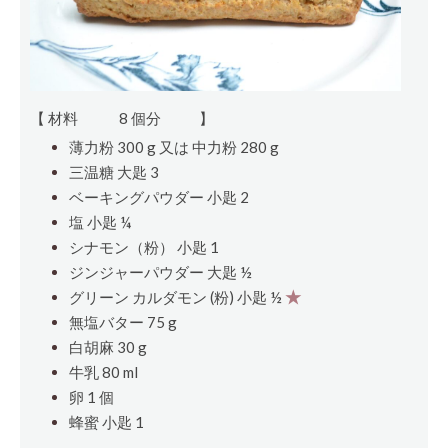
【 材料
8 個分
】
薄力粉 300
g
又は 中力粉 280
g
三温糖
大匙
3
ベーキングパウダー
小匙
2
塩
小匙
¼
シナモン（粉）
小匙
1
ジンジャーパウダー
大匙
½
グリーン カルダモン (粉)
小匙
½
★
無塩バター 75 g
白胡麻 30 g
牛乳 80 ml
卵 1
個
蜂蜜
小匙
1