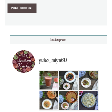
Instagram
yuko_miya60