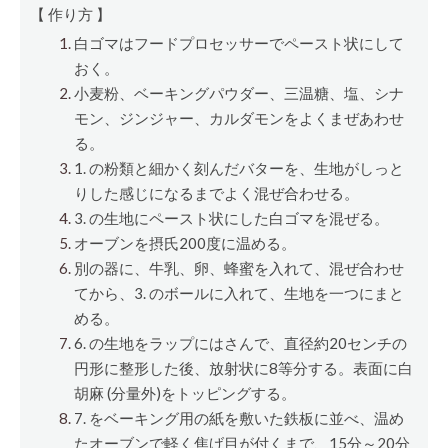
【 作り方 】
白ゴマはフードプロセッサーでペースト状にして
おく。
小麦粉、ベーキングパウダー、三温糖、塩、シナ
モン、ジンジャー、カルダモンをよくまぜあわせ
る。
1. の粉類と細かく刻んだバターを、生地がしっと
りした感じになるまでよく混ぜ合わせる。
3. の生地にペースト状にした白ゴマを混ぜる。
オーブンを摂氏200度に温める。
別の器に、牛乳、卵、蜂蜜を入れて、混ぜ合わせ
てから、3. のボールに入れて、生地を一つにまと
める。
6. の生地をラップにはさんで、直径約20センチの
円形に整形した後、放射状に8等分する。表面に白
胡麻 (分量外)をトッピングする。
7. をベーキング用の紙を敷いた鉄板に並べ、温め
たオーブンで軽く焦げ目が付くまで、15分～20分