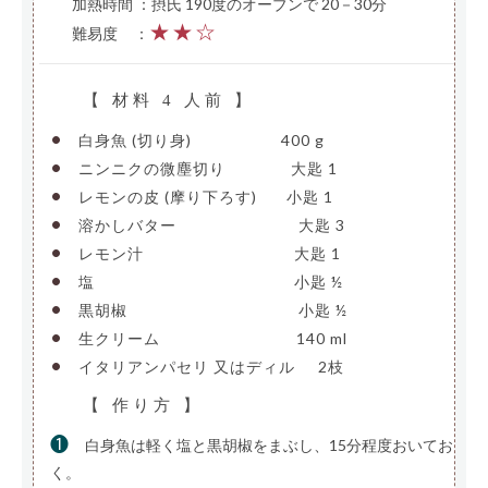
加熱時間 ：摂氏 190度のオーブンで 20－30分
★★☆
難易度
—
：
【 材料 4 人前 】
•
白身魚 (切り身)
—————–
400 g
•
ニンニクの微塵切り
————
大匙 1
•
レモンの皮 (摩り下ろす)
—-
小匙 1
•
溶かしバター
————————
大匙 3
•
レモン汁
——————————
大匙 1
•
塩
—————————————-
小匙 ½
•
黒胡椒
———————————-
小匙 ½
•
生クリーム
—————————
140 ml
•
イタリアンパセリ 又はディル
—
2枝
【 作り方 】
❶
白身魚は軽く塩と黒胡椒をまぶし、15分程度おいてお
く。