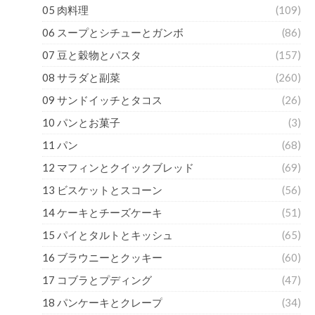
05 肉料理
(109)
06 スープとシチューとガンボ
(86)
07 豆と穀物とパスタ
(157)
08 サラダと副菜
(260)
09 サンドイッチとタコス
(26)
10 パンとお菓子
(3)
11 パン
(68)
12 マフィンとクイックブレッド
(69)
13 ビスケットとスコーン
(56)
14 ケーキとチーズケーキ
(51)
15 パイとタルトとキッシュ
(65)
16 ブラウニーとクッキー
(60)
17 コブラとプディング
(47)
18 パンケーキとクレープ
(34)