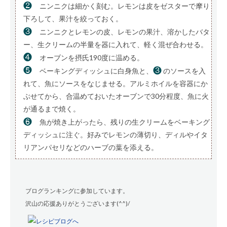
❷
ニンニクは細かく刻む。レモンは皮をゼスターで摩り
下ろして、果汁を絞っておく。
❸
ニンニクとレモンの皮、レモンの果汁、溶かしたバタ
ー、生クリームの半量を器に入れて、軽く混ぜ合わせる。
❹
オーブンを摂氏190度に温める。
❺
❸
ベーキングディッシュに白身魚と、
のソースを入
れて、魚にソースをなじませる。アルミホイルを容器にか
ぶせてから、合温めておいたオーブンで30分程度、魚に火
が通るまで焼く。
❻
魚が焼き上がったら、残りの生クリームをベーキング
ディッシュに注ぐ。好みでレモンの薄切り、ディルやイタ
リアンパセリなどのハーブの葉を添える。
ブログランキングに参加しています。
沢山の応援ありがとうございます(^^)/