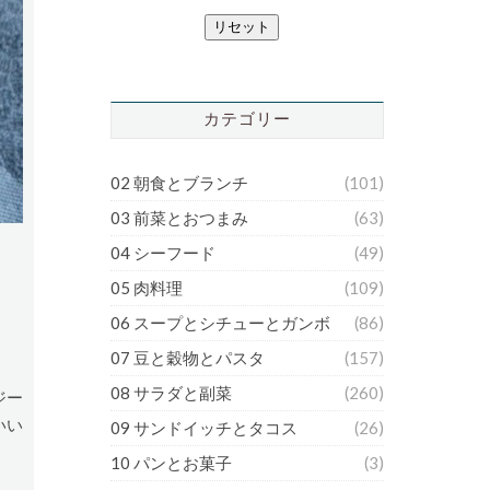
リセット
カテゴリー
02 朝食とブランチ
(101)
03 前菜とおつまみ
(63)
04 シーフード
(49)
05 肉料理
(109)
06 スープとシチューとガンボ
(86)
07 豆と穀物とパスタ
(157)
08 サラダと副菜
(260)
ジー
いい
09 サンドイッチとタコス
(26)
10 パンとお菓子
(3)