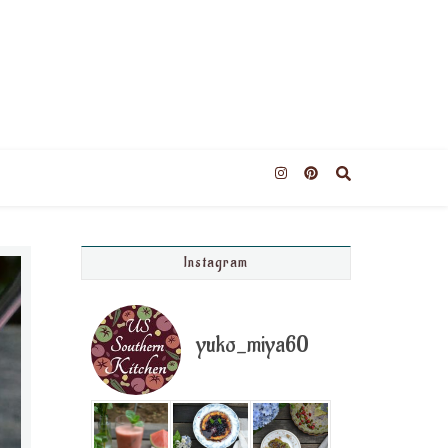
Instagram
yuko_miya60