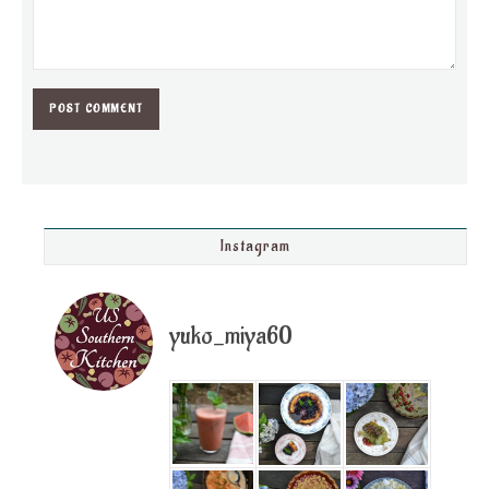
Instagram
yuko_miya60