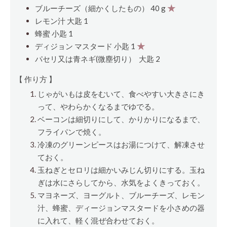
ブルーチーズ（細かくしたもの） 40 g
★
レモン汁
大匙
1
蜂蜜
小匙
1
ディジョン マスタード
小匙
1
★
パセリ又は青ネギ(微塵切り）
大匙
2
【 作り方 】
じゃがいもは皮をむいて、食べやすい大きさにき
って、やわらかくなるまでゆでる。
ベーコンは細切りにして、かりかりになるまで、
フライパンで焼く。
冷凍のグリーンピースはお湯につけて、解凍させ
ておく。
玉ねぎとセロリは細かいみじん切りにする。玉ね
ぎは水にさらしてから、水気をよくきっておく。
マヨネーズ、ヨーグルト、ブルーチーズ、レモン
汁、蜂蜜、ディージョンマスタードを小さめの器
に入れて、軽く混ぜ合わせておく。