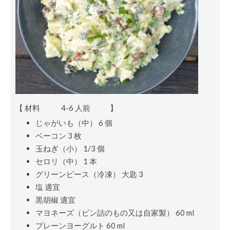
【 材料
4-6 人前
】
じゃがいも（中） 6
個
ベーコン 3
枚
玉ねぎ（小） 1/3
個
セロリ（中） 1
本
グリーンピース（冷凍）
大匙
3
塩 適宜
黒胡椒 適宜
マヨネーズ（ビン詰のもの又は自家製） 60
ml
プレーンヨーグルト 60 ml