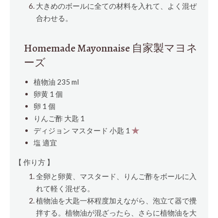
大きめのボールに全ての材料を入れて、よく混ぜ
合わせる。
Homemade Mayonnaise 自家製マヨネ
ーズ
植物油 235
ml
卵黄 1
個
卵 1
個
りんご酢
大匙
1
ディジョン マスタード
小匙
1
★
塩 適宜
【 作り方 】
全卵と卵黄、マスタード、りんご酢をボールに入
れて軽く混ぜる。
植物油を大匙一杯程度加えながら、泡立て器で攪
拌する。植物油が混ざったら、さらに植物油を大