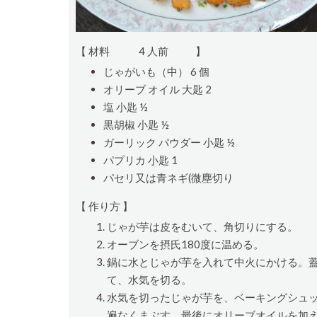
【 材料
4 人前
】
じゃがいも（中） 6
個
オリーブ オイル
大匙
2
塩
小匙
½
黒胡椒
小匙
½
ガーリック パウダー
小匙
½
パプリカ
小匙
1
パセリ又は青ネギ(微塵切り
【 作り方 】
じゃが芋は皮をむいて、角切りにする。
オーブンを摂氏180度に温める。
鍋に水とじゃが芋を入れて中火にかける。
て、水気を切る。
水気を切ったじゃが芋を、ベーキングシュ
遍なくまぶす。最後にオリーブオイルを加