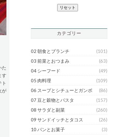
リセット
カテゴリー
02 朝食とブランチ
(101)
03 前菜とおつまみ
(63)
いた
04 シーフード
(49)
ます
05 肉料理
(109)
テト
06 スープとシチューとガンボ
(86)
火が
07 豆と穀物とパスタ
(157)
08 サラダと副菜
(260)
09 サンドイッチとタコス
(26)
10 パンとお菓子
(3)