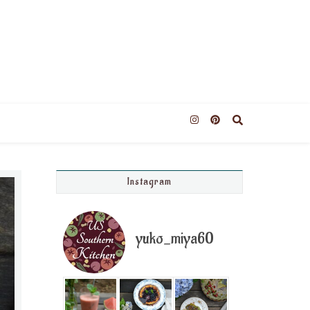
Instagram
yuko_miya60