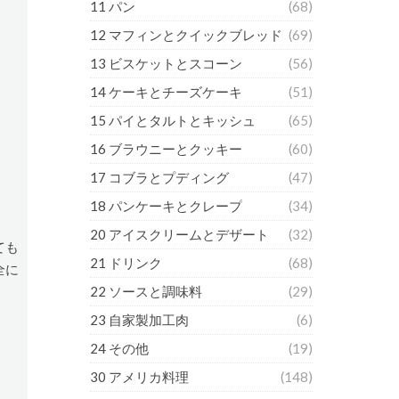
11 パン
(68)
12 マフィンとクイックブレッド
(69)
13 ビスケットとスコーン
(56)
14 ケーキとチーズケーキ
(51)
15 パイとタルトとキッシュ
(65)
16 ブラウニーとクッキー
(60)
17 コブラとプディング
(47)
18 パンケーキとクレープ
(34)
20 アイスクリームとデザート
(32)
ても
21 ドリンク
(68)
全に
22 ソースと調味料
(29)
23 自家製加工肉
(6)
24 その他
(19)
30 アメリカ料理
(148)