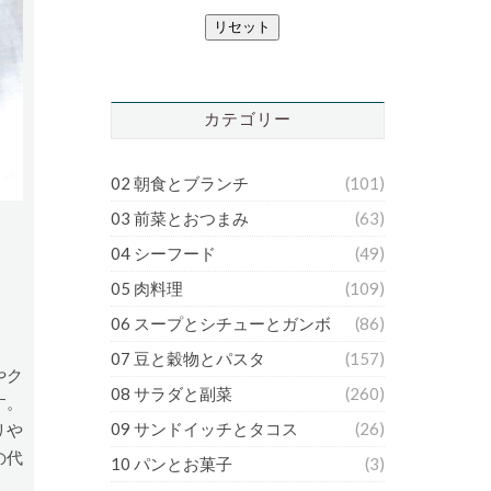
リセット
カテゴリー
02 朝食とブランチ
(101)
03 前菜とおつまみ
(63)
04 シーフード
(49)
05 肉料理
(109)
06 スープとシチューとガンボ
(86)
07 豆と穀物とパスタ
(157)
やク
08 サラダと副菜
(260)
す。
09 サンドイッチとタコス
(26)
リや
の代
10 パンとお菓子
(3)