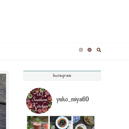
Instagram
yuko_miya60