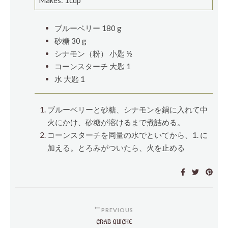
Makes: 1cup
ブルーベリー 180 g
砂糖 30
g
シナモン（粉）
小匙
½
コーンスターチ
大匙
1
水
大匙
1
ブルーベリーと砂糖、シナモンを鍋に入れて中
火にかけ、砂糖が溶けるまで煮詰める。
コーンスターチを同量の水でといてから、1. に
加える。とろみがついたら、火を止める
PREVIOUS
CRAB QUICHE