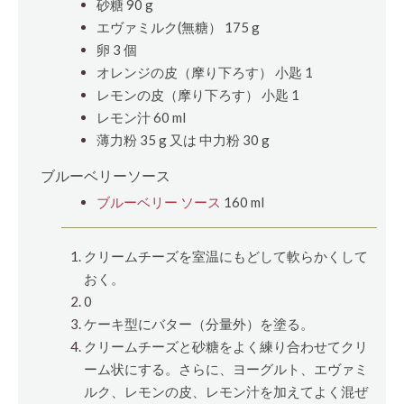
砂糖 90
g
エヴァミルク(無糖） 175 g
卵 3
個
オレンジの皮（摩り下ろす）
小匙
1
レモンの皮（摩り下ろす）
小匙
1
レモン汁 60 ml
薄力粉 35
g
又は 中力粉 30
g
ブルーベリーソース
ブルーベリー ソース
160 ml
クリームチーズを室温にもどして軟らかくして
おく。
0
ケーキ型にバター（分量外）を塗る。
クリームチーズと砂糖をよく練り合わせてクリ
ーム状にする。さらに、ヨーグルト、エヴァミ
ルク、レモンの皮、レモン汁を加えてよく混ぜ