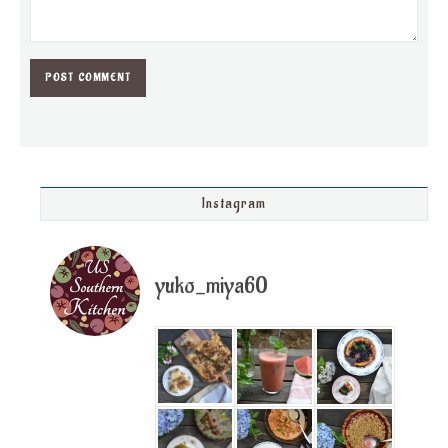
Instagram
yuko_miya60