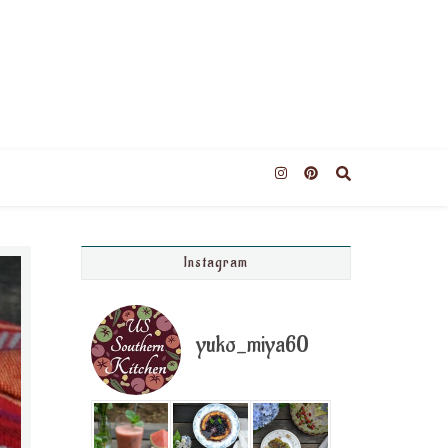
Instagram
yuko_miya60