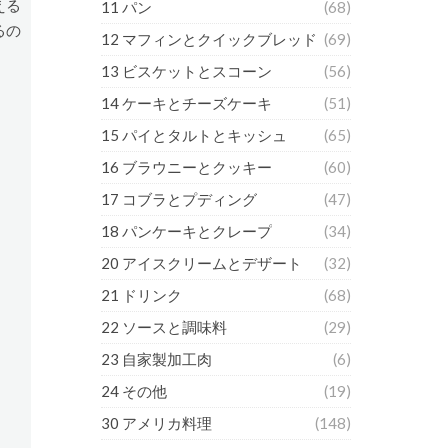
える
11 パン
(68)
るの
12 マフィンとクイックブレッド
(69)
13 ビスケットとスコーン
(56)
14 ケーキとチーズケーキ
(51)
15 パイとタルトとキッシュ
(65)
16 ブラウニーとクッキー
(60)
17 コブラとプディング
(47)
18 パンケーキとクレープ
(34)
20 アイスクリームとデザート
(32)
21 ドリンク
(68)
22 ソースと調味料
(29)
23 自家製加工肉
(6)
24 その他
(19)
30 アメリカ料理
(148)