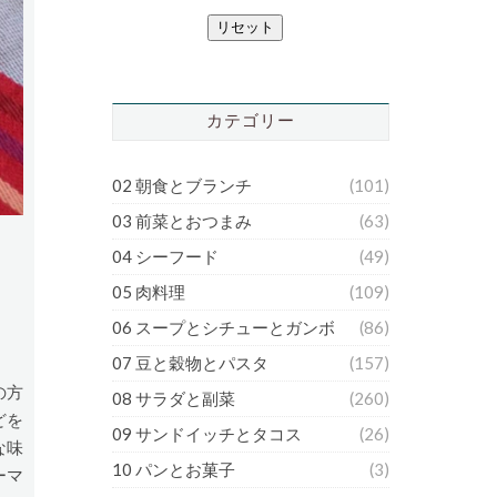
リセット
カテゴリー
02 朝食とブランチ
(101)
03 前菜とおつまみ
(63)
04 シーフード
(49)
05 肉料理
(109)
06 スープとシチューとガンボ
(86)
07 豆と穀物とパスタ
(157)
の方
08 サラダと副菜
(260)
どを
09 サンドイッチとタコス
(26)
な味
10 パンとお菓子
(3)
ーマ