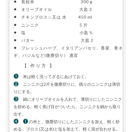
•
長粒米
———————————-
300 g
•
オリーブオイル
——————-
大匙 3
•
チキンブロス
又は 水
——-
450 ml
☆
•
ニンニク
——————————
5 片
•
塩
—————————————-
小匙 ½
•
バター
———————————-
大匙 2
•
フレッシュハーブ、イタリアンパセリ、香菜、青ネ
ギ、バジルなど(微塵切り）
適宜
【 作り方 】
❶
米は軽く洗ってざるにあけておく。
❷
ニンニクは2片を微塵切りに、残りのニンニクは薄切
りにする。
❸
鍋にオリーブオイルを入れて、薄切りにしたニンニク
を炒める。軽く焦げ目がついたら、ニンニクを鍋から取り
出す。
❹
❶
の米と、微塵切りにしたニンニクを加え、軽く炒
める。ブロス (又は水)と塩を加えて、軽く混ぜ合わせる。