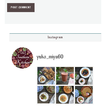
Instagram
yuko_miya60