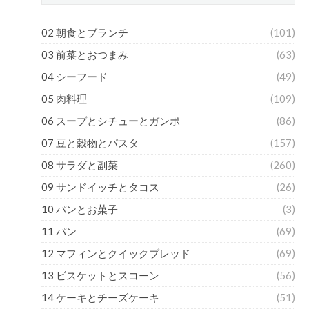
02 朝食とブランチ
(101)
03 前菜とおつまみ
(63)
04 シーフード
(49)
05 肉料理
(109)
06 スープとシチューとガンボ
(86)
07 豆と穀物とパスタ
(157)
08 サラダと副菜
(260)
09 サンドイッチとタコス
(26)
10 パンとお菓子
(3)
11 パン
(69)
12 マフィンとクイックブレッド
(69)
13 ビスケットとスコーン
(56)
14 ケーキとチーズケーキ
(51)