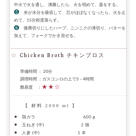
中火で火を通し、沸騰したら、火を弱めて、蓋をする。
❺
米が水分を吸収して、芯がほぼなくなったら、火を止
めて、15分程度蒸らす。
❻
微塵切りにしたハーブ、ニンニクの薄切り、バターを
加えて、フォークでかき混ぜる。
Chicken Broth チキンブロス
☆
準備時間 ： 20分
調理時間 ：ガスコンロの上で3－4時間
★★☆
難易度
—
：
【 材料 2000 ml 】
•
鶏ガラ
———————————-
600 g
•
玉ねぎ (中)
————————–
2 個
•
人参 (中)
—————————
1 本