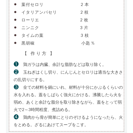
•
葉付セロリ
—————————
2 本
•
イタリアンパセリ
—————-
2 枝
•
ローリエ
——————————
2 枚
•
ニンニク
——————————
3 片
•
タイムの葉
—————————
3 枝
•
黒胡椒
———————————-
小匙 ½
【 作り方 】
❶
鶏ガラは内臓、余計な脂肪などは取り除く。
❷
玉ねぎはくし切り、にんじんとセロリは適当な大きさ
の乱切りにする。
❸
全ての材料を鍋にいれ、材料が十分にかぶるくらいの
水を入れる。蓋をしばらく強火にかける。沸騰したら火を
弱め、あくと余計な脂分を取り除きながら、蓋をとって弱
火で2～3時間程度、煮詰める。
❹
鶏肉から骨が簡単にとりのぞけるようになったら、火
をとめる。ざるにあけてスープをこす。