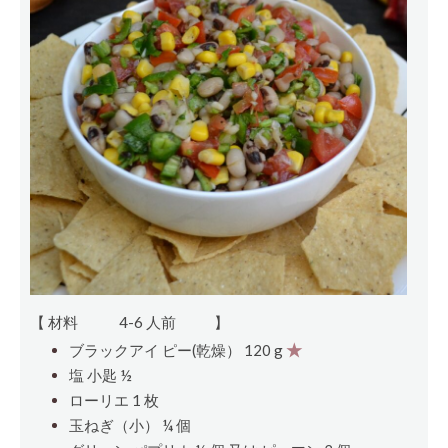
【 材料
4-6 人前
】
ブラックアイ ピー(乾燥） 120 g
★
塩
小匙
½
ローリエ 1
枚
玉ねぎ（小） ¼
個