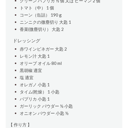
グリーン パプリカ ½
個
又は ピーマン 2
個
トマト（中） 1
個
コーン（缶詰） 190 g
ニンニクの微塵切り
大匙
1
香菜(微塵切り）
大匙
2
ドレッシング
赤ワインビネガー
大匙
2
レモン汁
大匙
1
オリーブ オイル 80 ml
黒胡椒 適宜
塩 適宜
オレガノ
小匙
1
タイム(乾燥） 1
小匙
パプリカ
小匙
1
ガーリック パウダー ½
小匙
オニオン パウダー
小匙
½
【 作り方 】