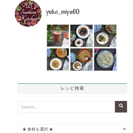
yuko_miya60
レシピ検索