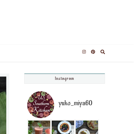
Instagram
yuko_miya60