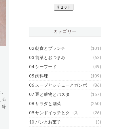
リセット
カテゴリー
02 朝食とブランチ
(101)
03 前菜とおつまみ
(63)
04 シーフード
(49)
05 肉料理
(109)
06 スープとシチューとガンボ
(86)
た、
07 豆と穀物とパスタ
(157)
える
08 サラダと副菜
(260)
。冷
09 サンドイッチとタコス
(26)
10 パンとお菓子
(3)