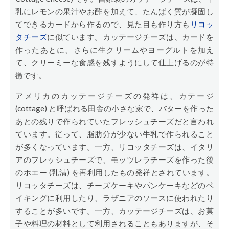
乳にレモンの果汁やお酢を加えて、たんぱく質が凝固し
てできるカードから作るので、見た目も作り方も
リコッ
タチーズ
に似ています。カッテージチーズは、カードを
作ったあとに、さらに生クリームやヨーグルトを加え
て、クリーミーな食感を残すようにして仕上げるのが特
徴です。
アメリカのカッテージチーズの発祥は、カテージ
(cottage) と呼ばれる田舎の小さな家で、バターを作った
あとの残りで作られていたフレッシュチーズだと言われ
ています。従って、脂肪分が少ない牛乳で作られること
が多くなっています。一方、リコッタチーズは、イタリ
アのフレッシュチーズで、モッツレラチーズを作った後
のホエー (乳清) を再利用したもの発祥とされています。
リコッタチーズは、チーズケーキやパンケーキなどのベ
イキングに利用したり、ラザニアのソースに使われたり
することが多いです。一方、カッテージチーズは、お菓
子や料理の材料として利用されることもありますが、そ