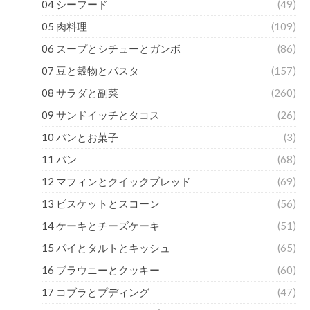
04 シーフード
(49)
05 肉料理
(109)
06 スープとシチューとガンボ
(86)
07 豆と穀物とパスタ
(157)
08 サラダと副菜
(260)
09 サンドイッチとタコス
(26)
10 パンとお菓子
(3)
11 パン
(68)
12 マフィンとクイックブレッド
(69)
13 ビスケットとスコーン
(56)
14 ケーキとチーズケーキ
(51)
15 パイとタルトとキッシュ
(65)
16 ブラウニーとクッキー
(60)
17 コブラとプディング
(47)