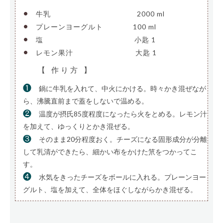
•
牛乳
————————————–
2000 ml
•
プレーンヨーグルト
————
100 ml
•
塩
—————————————-
小匙 1
•
レモン果汁
—————————
大匙 1
【 作り方 】
❶
鍋に牛乳を入れて、中火にかける。時々かき混ぜなが
ら、沸騰直前まで蓋をしないで温める。
❷
温度が摂氏85度程度になったら火をとめる。レモン汁
を加えて、ゆっくりとかき混ぜる。
❸
そのまま20分程度おく。チーズになる固形成分が分離
して乳清ができたら、細かい布をかけた笊をつかってこ
す。
❹
水気をきったチーズをボールに入れる。プレーンヨー
グルト、塩を加えて、全体をほぐしながらかき混ぜる。