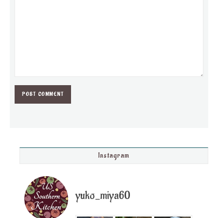
Instagram
yuko_miya60