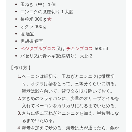
玉ねぎ（中） 1
個
ニンニクの微塵切り 1
大匙
長粒米 380 g
★
オクラ 400 g
塩 適宜
黒胡椒 適宜
ベジタブルブロス
又は
チキンブロス
600 ml
パセリ又は青ネギ(微塵切り）
大匙
2
【 作り方 】
ベーコンは細切り、玉ねぎとニンニクは微塵切
り、オクラは蔕をとって、三等分くらいに切る。
海老は殻を向いて、背ワタを取り除いておく。
大きめのフライパンに、少量のオリーブオイルを
入れてベーコンをカリカリになるまでいためる。
さらに鍋に玉ねぎとニンニクを加え、半透明にな
るまでいためる。
海老を加えて炒める。海老は火が通ったら、鍋か