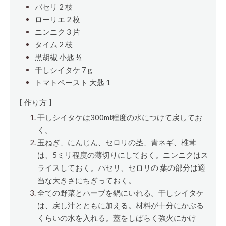
パセリ 2
枝
ローリエ 2
枚
ニンニク 3
片
タイム 2
枝
黒胡椒
小匙
½
干しシイタケ 7 g
トマトペースト
大匙
1
【 作り方 】
干しシイタケは300ml程度の水につけて戻してお
く。
玉ねぎ、にんじん、セロリの茎、青ネギ、椎茸
は、5ミリ程度の薄切りにしておく。ニンニクはス
ライスしておく。パセリ、セロリの 葉の部分は適
当な大きさにちぎっておく。
全ての野菜とハーブを鍋にいれる。干しシイタケ
は、戻し汁とともに加える。材料が十分にかぶる
くらいの水を入れる。蓋をしばらく強火にかけ