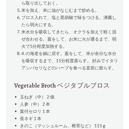
ら取り出しておく。
米を加え、米に油がなじむまで炒める。
ブロス入れて、塩と黒胡椒で味をつける。沸騰し
たら弱火にする。
米水分を吸収してきたら、オクラを加えて軽く混
ぜ合わせる。蓋をして、お米に火が通るまで、弱
火で5分程度加熱する。
4. の海老を鍋に戻す。蓋をして、米が余分な水分
を吸収するまで、15分程度蒸らす。 好みでイタリ
アンパセリなどのハーブを食べる直前に散らす。
Vegetable Broth ベジタブルブロス
玉ねぎ（中） 2
個
人参（中） 2
本
葉付セロリ 1
本
長ネギ 1
本
きのこ（マッシュルーム、椎茸など） 115 g