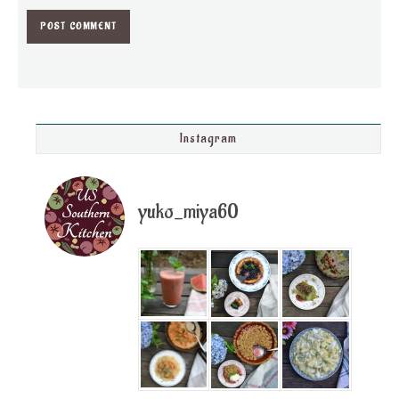
Instagram
yuko_miya60