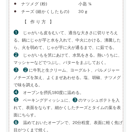
•
ナツメグ (粉)
———————-
小匙 ¼
•
チーズ (細かくしたもの)
—–
30 g
【 作り方 】
❶
じゃがいも皮をむいて、適当な大きさに切りそろえ
る。鍋にじゃが芋と水を入れて、中火にかける。沸騰した
ら、火を弱めて、じゃが芋に火が通るまで、に茹でる。
❷
じゃがいもを笊にあけて、水気をきる。熱いうちに、
マッシャーなどでつぶし、バターをまぶしておく。
❸
❷
に牛乳と生クリーム、ヨーグルト、パルメジャー
ノチーズを加え、よくまぜあわせる。塩、胡椒、ナツメグ
で味を調える。
❹
オーブンを摂氏180度に温める。
❺
❸
ベーキングディッシュに、
のマッシュポテトを入
れて、表面をならす。細かくしたチーズとタイムの葉を表
面にちらす。
❻
温めておいたオーブンで、20分程度、表面に軽く焦げ
目がつくまで焼く。