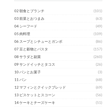
02 朝食とブランチ
(101)
03 前菜とおつまみ
(63)
04 シーフード
(49)
05 肉料理
(109)
06 スープとシチューとガンボ
(86)
07 豆と穀物とパスタ
(157)
08 サラダと副菜
(260)
09 サンドイッチとタコス
(26)
10 パンとお菓子
(3)
11 パン
(68)
12 マフィンとクイックブレッド
(69)
13 ビスケットとスコーン
(56)
14 ケーキとチーズケーキ
(51)