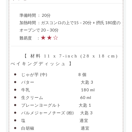
準備時間 ： 20分
加熱時間 ：ガスコンロの上で15－20分 + 摂氏 180度の
オーブンで 20－30分
★★☆
難易度
—
：
【 材料 11 x 7-inch (28 x 18 cm)
べイキングディッシュ 】
•
じゃが芋 (中)
———————-
8 個
•
バター
———————————-
大匙 3
•
牛乳
————————————–
180 ml
•
生クリーム
—————————
60 ml
•
プレーンヨーグルト
————
大匙 1
•
パルメジャーノチーズ (粉)
—
大匙 3
•
塩
—————————————-
適宜
•
白胡椒
———————————-
適宜