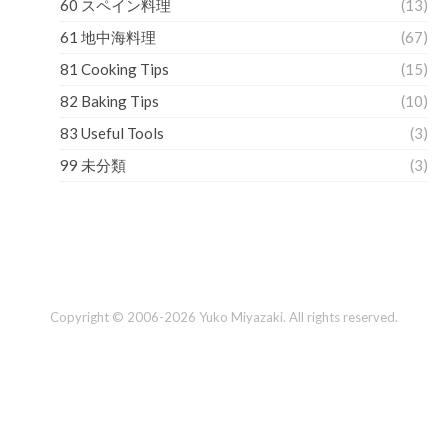
60 スペイン料理
(13)
61 地中海料理
(67)
81 Cooking Tips
(15)
82 Baking Tips
(10)
83 Useful Tools
(3)
99 未分類
(3)
Copyright © 2006-2026 Yuko Miyazaki. All rights reserved.