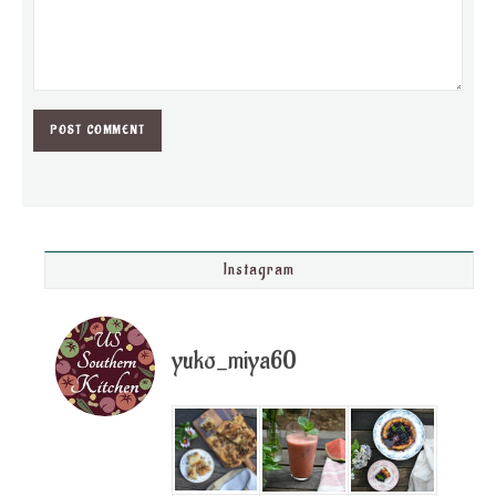
Instagram
yuko_miya60