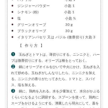
•
ジンジャーパウダー
————
小匙 1
•
シナモン (粉)
———————-
小匙 1
•
塩
—————————————-
小匙 ½
•
グリーンオリーブ
—————-
30 g
•
ブラックオリーブ
—————-
30 g
•
イタリアンパセリ 又は バジル (微塵切り)
大匙 3
【 作り方 】
❶
玉ねぎとトマトは、薄切りにする。ニンニクと、ハー
ブは微塵切りにする。オリーブは種をとっておく。
❷
鍋にオリーブオイルをひいて中火にかけ、玉ねぎを入
れて炒める。玉ねぎがしんなりしたら、ニンニクを加え
る。ニンニクの香りがたってきたら、トマトと、スパイ
ス、塩を加える。
❸
鍋に、鶏肉を入れる。水を少量加えて、水分がかぶる
くらいになるように調節する。スプーンを使って、鶏肉に
スープをかけるようにする。沸騰したら弱火にして、蓋を