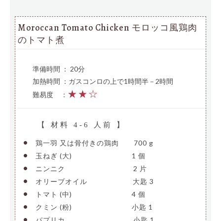
Moroccan Tomato Chicken モロッコ風鶏肉
のトマト煮
準備時間 ： 20分
加熱時間 ：ガスコンロの上で1時間半－2時間
★★☆
難易度
—
：
【 材料 4-6 人前 】
•
鶏一羽 又は骨付きの鶏肉
—–
700 g
•
玉ねぎ (大)
————————–
1 個
•
ニンニク
——————————
2 片
•
オリーブオイル
——————-
大匙 3
•
トマト (中)
————————–
4 個
•
クミン (粉)
————————–
小匙 1
•
パプリカ
——————————
小匙 1