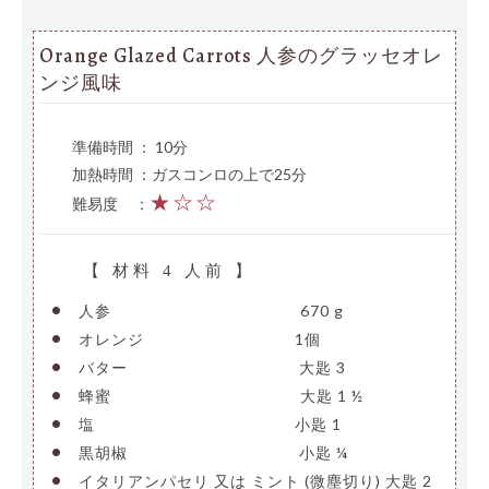
Orange Glazed Carrots 人参のグラッセオレ
ンジ風味
準備時間 ： 10分
加熱時間 ：ガスコンロの上で25分
★☆☆
難易度
—
：
【 材料 4 人前 】
•
人参
————————————–
670 g
•
オレンジ
——————————
1個
•
バター
———————————-
大匙 3
•
蜂蜜
————————————–
大匙 1 ½
•
塩
—————————————-
小匙 1
•
黒胡椒
———————————-
小匙 ¼
•
イタリアンパセリ 又は ミント (微塵切り)
大匙 2