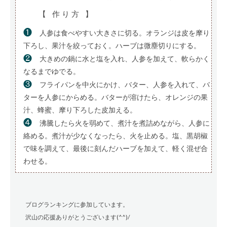
【 作り方 】
❶
人参は食べやすい大きさに切る。オランジは皮を摩り
下ろし、果汁を絞っておく。ハーブは微塵切りにする。
❷
大きめの鍋に水と塩を入れ、人参を加えて、軟らかく
なるまでゆでる。
❸
フライパンを中火にかけ、バター、人参を入れて、バ
ターを人参にからめる。バターが溶けたら、オレンジの果
汁、蜂蜜、摩り下ろした皮加える。
❹
沸騰したら火を弱めて、煮汁を煮詰めながら、人参に
絡める。煮汁が少なくなったら、火を止める。塩、黒胡椒
で味を調えて、最後に刻んだハーブを加えて、軽く混ぜ合
わせる。
ブログランキングに参加しています。
沢山の応援ありがとうございます(^^)/