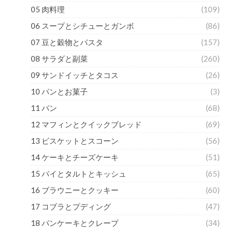
05 肉料理
(109)
06 スープとシチューとガンボ
(86)
07 豆と穀物とパスタ
(157)
08 サラダと副菜
(260)
09 サンドイッチとタコス
(26)
10 パンとお菓子
(3)
11 パン
(68)
12 マフィンとクイックブレッド
(69)
13 ビスケットとスコーン
(56)
14 ケーキとチーズケーキ
(51)
15 パイとタルトとキッシュ
(65)
16 ブラウニーとクッキー
(60)
17 コブラとプディング
(47)
18 パンケーキとクレープ
(34)