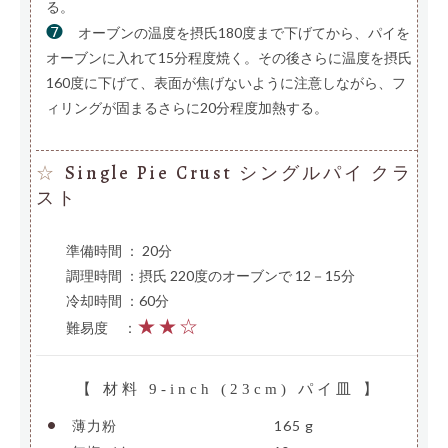
る。
❼
オーブンの温度を摂氏180度まで下げてから、パイを
オーブンに入れて15分程度焼く。その後さらに温度を摂氏
160度に下げて、表面が焦げないように注意しながら、フ
ィリングが固まるさらに20分程度加熱する。
Single Pie Crust シングルパイ クラ
☆
スト
準備時間 ： 20分
調理時間 ：摂氏 220度のオーブンで 12－15分
冷却時間 ：60分
★★☆
難易度
—
：
【 材料 9-inch (23cm) パイ皿 】
•
薄力粉
———————————-
165 g