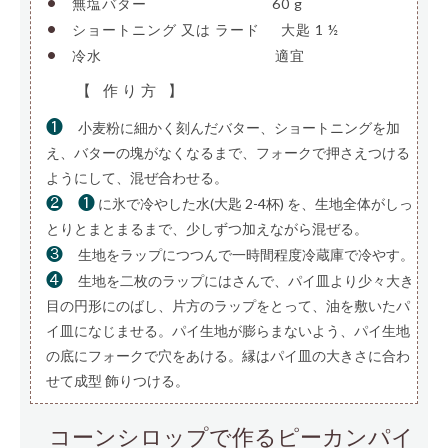
•
無塩バター
—————————
60 g
•
ショートニング 又は ラード
—
大匙 1 ½
•
冷水
————————————–
適宜
【 作り方 】
❶
小麦粉に細かく刻んだバター、ショートニングを加
え、バターの塊がなくなるまで、フォークで押さえつける
ようにして、混ぜ合わせる。
❷
❶
に氷で冷やした水(大匙 2-4杯) を、生地全体がしっ
とりとまとまるまで、少しずつ加えながら混ぜる。
❸
生地をラップにつつんで一時間程度冷蔵庫で冷やす。
❹
生地を二枚のラップにはさんで、パイ皿より少々大き
目の円形にのばし、片方のラップをとって、油を敷いたパ
イ皿になじませる。パイ生地が膨らまないよう、パイ生地
の底にフォークで穴をあける。縁はパイ皿の大きさに合わ
せて成型 飾りつける。
コーンシロップで作るピーカンパイ