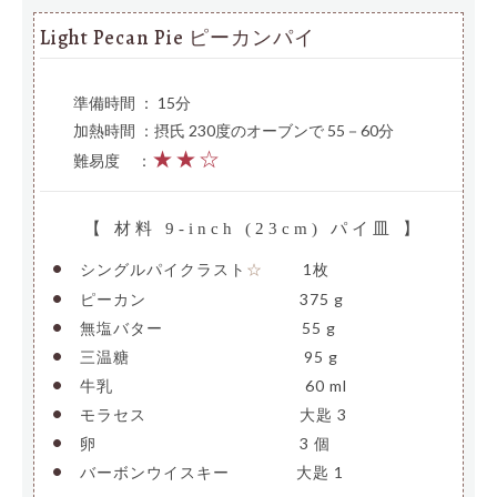
Light Pecan Pie ピーカンパイ
準備時間 ： 15分
加熱時間 ：摂氏 230度のオーブンで 55－60分
★★☆
難易度
—
：
【 材料 9-inch (23cm) パイ皿 】
•
シングルパイクラスト
——-
1枚
☆
•
ピーカン
——————————
375 g
•
無塩バター
—————————
55 g
•
三温糖
———————————-
95 g
•
牛乳
————————————–
60 ml
•
モラセス
——————————
大匙 3
•
卵
—————————————-
3 個
•
バーボンウイスキー
————
大匙 1