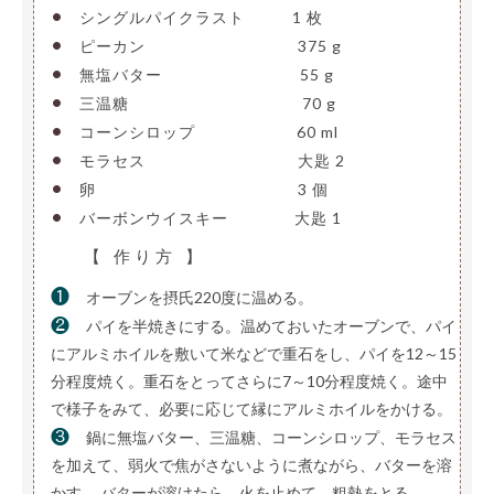
•
シングルパイクラスト
——–
1 枚
•
ピーカン
——————————
375 g
•
無塩バター
—————————
55 g
•
三温糖
———————————-
70 g
•
コーンシロップ
——————-
60 ml
•
モラセス
——————————
大匙 2
•
卵
—————————————-
3 個
•
バーボンウイスキー
————
大匙 1
【 作り方 】
❶
オーブンを摂氏220度に温める。
❷
パイを半焼きにする。温めておいたオーブンで、パイ
にアルミホイルを敷いて米などで重石をし、パイを12～15
分程度焼く。重石をとってさらに7～10分程度焼く。途中
で様子をみて、必要に応じて縁にアルミホイルをかける。
❸
鍋に無塩バター、三温糖、コーンシロップ、モラセス
を加えて、弱火で焦がさないように煮ながら、バターを溶
かす。 バターが溶けたら、火を止めて、粗熱をとる。