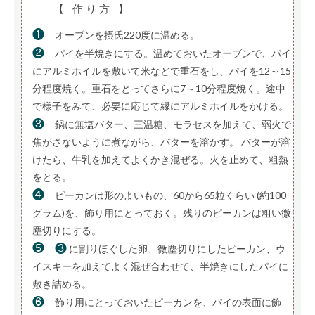
【 作り方 】
❶
オーブンを摂氏220度に温める。
❷
パイを半焼きにする。温めておいたオーブンで、パイ
にアルミホイルを敷いて米などで重石をし、パイを12～15
分程度焼く。重石をとってさらに7～10分程度焼く。途中
で様子をみて、必要に応じて縁にアルミホイルをかける。
❸
鍋に無塩バター、三温糖、モラセスを加えて、弱火で
焦がさないように煮ながら、バターを溶かす。 バターが溶
けたら、牛乳を加えてよくかき混ぜる。火を止めて、粗熱
をとる。
❹
ピーカンは形のよいもの、60から65粒くらい (約100
グラム)を、飾り用にとっておく。残りのピーカンは粗い微
塵切りにする。
❺
❸
に割りほぐした卵、微塵切りにしたピーカン、ウ
イスキーを加えてよく混ぜ合わせて、半焼きにしたパイに
敷き詰める。
❻
飾り用にとっておいたピーカンを、パイの表面に飾