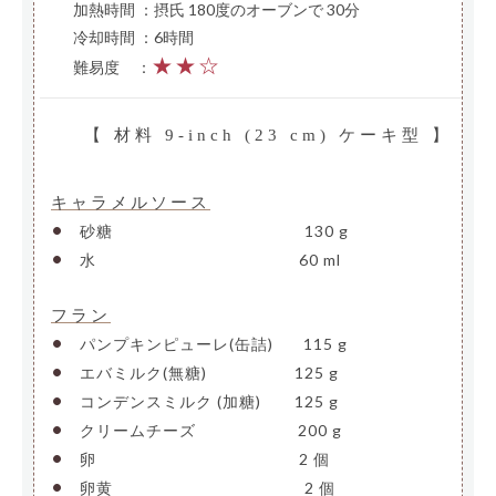
加熱時間 ：摂氏 180度のオーブンで 30分
冷却時間 ：6時間
★★☆
難易度
—
：
【 材料 9-inch (23 cm) ケーキ型 】
キャラメルソース
•
砂糖
————————————–
130 g
•
水
—————————————-
60 ml
フラン
•
パンプキンピューレ(缶詰)
—-
115 g
•
エバミルク(無糖)
—————-
125 g
•
コンデンスミルク (加糖)
—–
125 g
•
クリームチーズ
——————-
200 g
•
卵
—————————————-
2 個
•
卵黄
————————————–
2 個