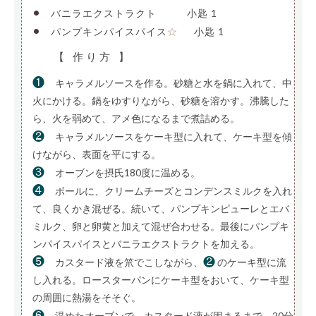
•
バニラエクストラクト
——–
小匙 1
•
パンプキンパイスパイス
—-
小匙 1
☆
【 作り方 】
❶
キャラメルソースを作る。砂糖と水を鍋に入れて、中
火にかける。鍋をゆすりながら、砂糖を溶かす。沸騰した
ら、火を弱めて、アメ色になるまで煮詰める。
❷
キャラメルソースをケーキ型に入れて、ケーキ型を傾
けながら、表面を平にする。
❸
オーブンを摂氏180度に温める。
❹
ボールに、クリームチーズとコンデンスミルクを入れ
て、良くかき混ぜる。続いて、パンプキンピューレとエバ
ミルク、卵と卵黄と加えて混ぜ合わせる。最後にパンプキ
ンパイスパイスとバニラエクストラクトを加える。
❺
❷
カスタード液を笊でこしながら、
のケーキ型に流
し入れる。ロースターパンにケーキ型をおいて、ケーキ型
の周囲に熱湯をそそぐ。
❻
温めたオーブンで、カスタード液が固まるまで、20分