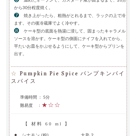
から30分程度焼く。
❼
焼き上がったら、粗熱がとれるまで、ラックの上で冷
ます。その後冷蔵庫でよく冷やす。
❽
ケーキ型の底面を熱湯に浸して、固まったキャラメル
ソースを溶かす。ケーキ型の側面にナイフを入れてから、
平たいお皿をかぶせるようにして、ケーキ型からプリンを
出す。
Pumpkin Pie Spice パンプキンパイ
☆
スパイス
準備時間 ： 5分
★☆☆
難易度
—
：
【 材料 60 ml 】
•
シナモン (粉)
———————-
大匙 2