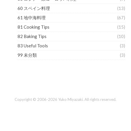
60 スペイン料理
(13)
61 地中海料理
(67)
81 Cooking Tips
(15)
82 Baking Tips
(10)
83 Useful Tools
(3)
99 未分類
(3)
Copyright © 2006-2026 Yuko Miyazaki. All rights reserved.