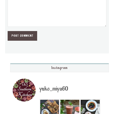
Instagram
yuko_miya60