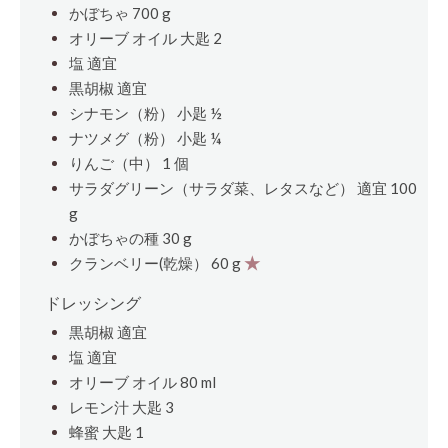
かぼちゃ 700 g
オリーブ オイル
大匙
2
塩 適宜
黒胡椒 適宜
シナモン（粉）
小匙
½
ナツメグ（粉）
小匙
¼
りんご（中） 1
個
サラダグリーン（サラダ菜、レタスなど） 適宜 100
g
かぼちゃの種 30 g
クランベリー(乾燥） 60 g
★
ドレッシング
黒胡椒 適宜
塩 適宜
オリーブ オイル 80 ml
レモン汁
大匙
3
蜂蜜
大匙
1