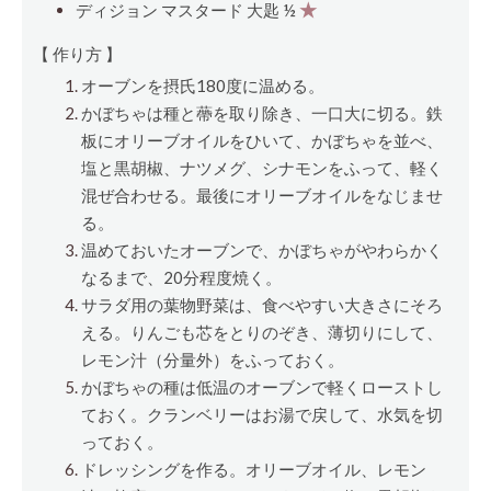
ディジョン マスタード
大匙
½
★
【 作り方 】
オーブンを摂氏180度に温める。
かぼちゃは種と蔕を取り除き、一口大に切る。鉄
板にオリーブオイルをひいて、かぼちゃを並べ、
塩と黒胡椒、ナツメグ、シナモンをふって、軽く
混ぜ合わせる。最後にオリーブオイルをなじませ
る。
温めておいたオーブンで、かぼちゃがやわらかく
なるまで、20分程度焼く。
サラダ用の葉物野菜は、食べやすい大きさにそろ
える。りんごも芯をとりのぞき、薄切りにして、
レモン汁（分量外）をふっておく。
かぼちゃの種は低温のオーブンで軽くローストし
ておく。クランベリーはお湯で戻して、水気を切
っておく。
ドレッシングを作る。オリーブオイル、レモン