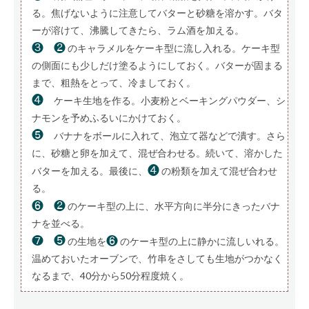
る。焦げないように注意してバターと砂糖を溶かす。バタ
ーが溶けて、沸騰してきたら、ラム酒を加える。
❸
❷
のキャラメルをケーキ型に流し入れる。ケーキ型
の側面にも少しだけ塗るようにしておく。バターが固まる
まで、粗熱をとって、冷ましておく。
❹
ケーキ生地を作る。小麦粉とベーキングパウダー、シ
ナモンを予めふるいにかけておく。
❺
バナナをボールに入れて、泡立て器などで潰す。さら
に、砂糖と卵を加えて、混ぜ合わせる。続いて、溶かした
❹
バターを加える。最後に、
の粉類を加えて混ぜ合わせ
る。
❻
❷
のケーキ型の上に、水平方向に半分にきったバナ
ナを並べる。
❼
❺
❻
の生地を
のケーキ型の上に静かに流しいれる。
温めておいたオーブンで、竹串をさしても生地がつかなく
なるまで、40分から50分程度焼く。