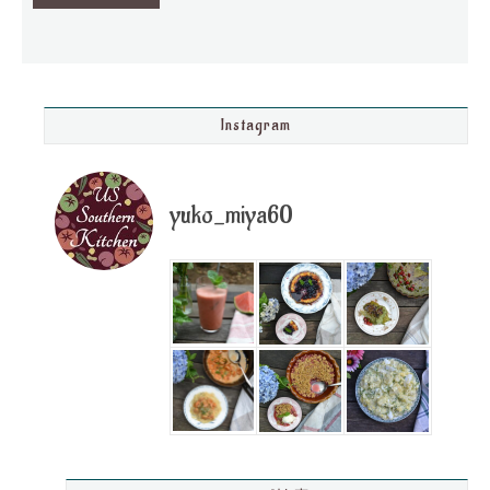
Instagram
yuko_miya60