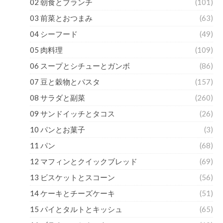
02 朝食とブランチ
(101)
03 前菜とおつまみ
(63)
04 シーフード
(49)
05 肉料理
(109)
06 スープとシチューとガンボ
(86)
07 豆と穀物とパスタ
(157)
08 サラダと副菜
(260)
09 サンドイッチとタコス
(26)
10 パンとお菓子
(3)
11 パン
(68)
12 マフィンとクイックブレッド
(69)
13 ビスケットとスコーン
(56)
14 ケーキとチーズケーキ
(51)
15 パイとタルトとキッシュ
(65)