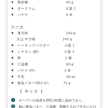
•
黒砂糖
———————————-
40 g
•
ダークラム
—————————
大匙 1
•
バナナ
———————————-
4 本
ケーキ
•
薄力粉
———————————-
260 g
—-
又は 中力粉
————————
240 g
•
ベーキングパウダー
————
小匙 1
•
シナモン (粉)
———————-
小匙 1
•
卵
—————————————-
2 個
•
三温糖
———————————-
60 g
•
バナナ (中)
————————–
3 本
•
牛乳
————————————–
60 ml
•
無塩バター(溶かす)
————
75 g
【 作り方 】
❶
オーブンの温度を摂氏180度に温めておく。
❷
鍋に無塩バター、三温糖、黒糖を入れて中火にかけ