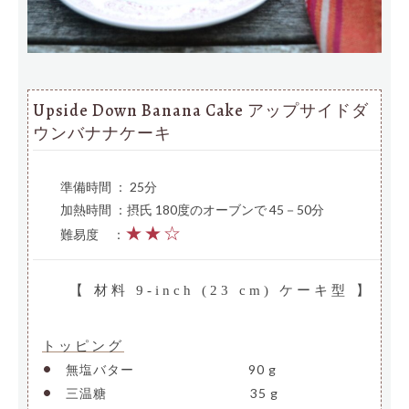
Upside Down Banana Cake アップサイドダ
ウンバナナケーキ
準備時間 ： 25分
加熱時間 ：摂氏 180度のオーブンで 45－50分
★★☆
難易度
—
：
【 材料 9-inch (23 cm) ケーキ型 】
トッピング
•
無塩バター
—————————
90 g
•
三温糖
———————————-
35 g