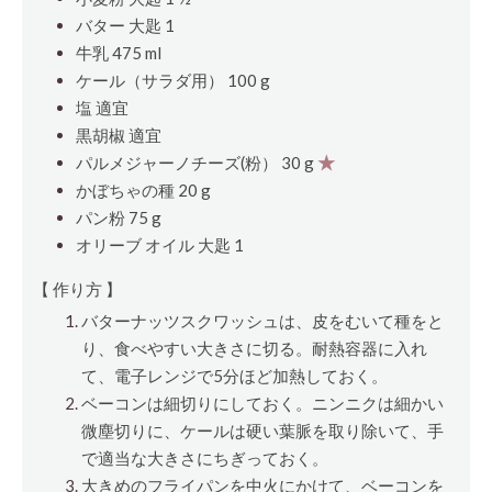
バター
大匙
1
牛乳 475 ml
ケール（サラダ用） 100 g
塩 適宜
黒胡椒 適宜
パルメジャーノチーズ(粉） 30 g
★
かぼちゃの種 20 g
パン粉 75 g
オリーブ オイル
大匙
1
【 作り方 】
バターナッツスクワッシュは、皮をむいて種をと
り、食べやすい大きさに切る。耐熱容器に入れ
て、電子レンジで5分ほど加熱しておく。
ベーコンは細切りにしておく。ニンニクは細かい
微塵切りに、ケールは硬い葉脈を取り除いて、手
で適当な大きさにちぎっておく。
大きめのフライパンを中火にかけて、ベーコンを