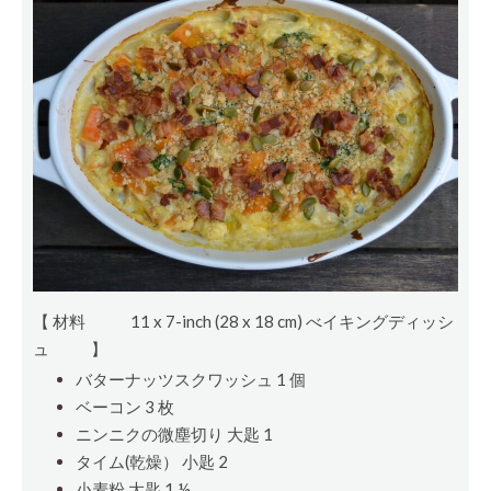
【 材料
11 x 7-inch (28 x 18 cm) べイキングディッシ
ュ
】
バターナッツスクワッシュ 1
個
ベーコン 3
枚
ニンニクの微塵切り
大匙
1
タイム(乾燥）
小匙
2
小麦粉
大匙
1 ½