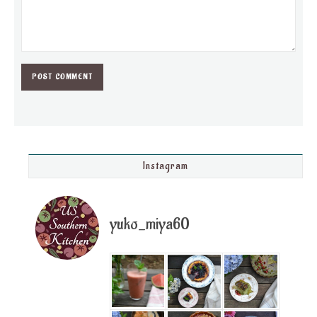
Instagram
yuko_miya60