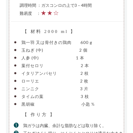
調理時間 ：ガスコンロの上で3－4時間
★★☆
難易度
—
：
【 材料 2000 ml 】
•
鶏一羽 又は骨付きの鶏肉
—–
600 g
•
玉ねぎ (中)
————————–
2 個
•
人参 (中)
—————————
1 本
•
葉付セロリ
—————————
2 本
•
イタリアンパセリ
—————-
2 枝
•
ローリエ
——————————
2 枚
•
ニンニク
——————————
3 片
•
タイムの葉
—————————
3 枝
•
黒胡椒
———————————-
小匙 ½
【 作り方 】
❶
鶏ガラは内臓、余計な脂肪などは取り除く。
❷