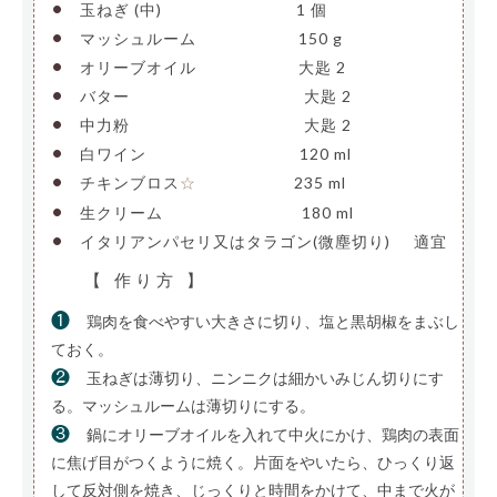
•
玉ねぎ (中)
————————–
1 個
•
マッシュルーム
——————-
150 g
•
オリーブオイル
——————-
大匙 2
•
バター
———————————-
大匙 2
•
中力粉
———————————-
大匙 2
•
白ワイン
——————————
120 ml
•
チキンブロス
——————-
235 ml
☆
•
生クリーム
—————————
180 ml
•
イタリアンパセリ又はタラゴン(微塵切り)
—
適宜
【 作り方 】
❶
鶏肉を食べやすい大きさに切り、塩と黒胡椒をまぶし
ておく。
❷
玉ねぎは薄切り、ニンニクは細かいみじん切りにす
る。マッシュルームは薄切りにする。
❸
鍋にオリーブオイルを入れて中火にかけ、鶏肉の表面
に焦げ目がつくように焼く。片面をやいたら、ひっくり返
して反対側を焼き、じっくりと時間をかけて、中まで火が