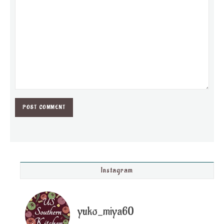
Instagram
yuko_miya60