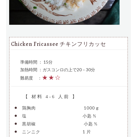
Chicken Fricassee チキンフリカッセ
準備時間 ： 15分
加熱時間 ：ガスコンロの上で20－30分
★★☆
難易度
—
：
【 材料 4-6 人前 】
•
鶏胸肉
———————————-
1000 g
•
塩
—————————————-
小匙 ½
•
黒胡椒
———————————-
小匙 ½
•
ニンニク
——————————
1 片