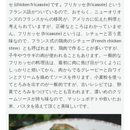
セ (chicken frica
s
sée) です
。
フリカッセ (frica
s
sée) という
フランス語がついているので、おそらく、ニューオリオ
ンズのフランスからの移民が、アメリカに伝えた料理と
考えられていますが、正確なところはわかっていませ
ん。フリカッセ (frica
s
sée) というは、シチューと言う意
味なので、フランス式の鶏肉のシチュー (French chicken
stew）とも呼ばれます。鶏肉で作ることが多いですが、
子牛やウサギの肉が使われることもあります。一般的な
フリカッセの料理法は、最初に肉に焦げ目がつくように
しっかりと焼いてから、肉からでるグレービーと白ワイ
ンとクリームを絡めてソースを作ります。小麦粉を使っ
てとろみを出すのが一般的ですが、古いレシピでは、卵
黄でとろみをつけていたとも言われます。濃いめのクリ
ームソースが持ち味なので、マッシュポテトや炊いたお
米、パスタを添えて頂くと美味しいです。