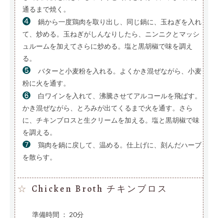
通るまで焼く。
❹
鍋から一度鶏肉を取り出し、同じ鍋に、玉ねぎを入れ
て、炒める。玉ねぎがしんなりしたら、ニンニクとマッシ
ュルームを加えてさらに炒める。塩と黒胡椒で味を調え
る。
❺
バターと小麦粉を入れる。よくかき混ぜながら、小麦
粉に火を通す。
❻
白ワインを入れて、沸騰させてアルコールを飛ばす。
かき混ぜながら、とろみが出てくるまで火を通す。さら
に、チキンブロスと生クリームを加える。塩と黒胡椒で味
を調える。
❼
鶏肉を鍋に戻して、温める。仕上げに、刻んだハーブ
を散らす。
Chicken Broth チキンブロス
☆
準備時間 ： 20分