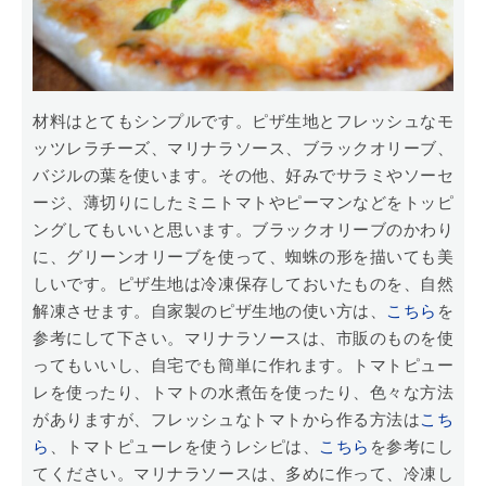
材料はとてもシンプルです。ピザ生地とフレッシュなモ
ッツレラチーズ、マリナラソース、ブラックオリーブ、
バジルの葉を使います。その他、好みでサラミやソーセ
ージ、薄切りにしたミニトマトやピーマンなどをトッピ
ングしてもいいと思います。ブラックオリーブのかわり
に、グリーンオリーブを使って、蜘蛛の形を描いても美
しいです。ピザ生地は冷凍保存しておいたものを、自然
解凍させます。自家製のピザ生地の使い方は、
こちら
を
参考にして下さい。マリナラソースは、市販のものを使
ってもいいし、自宅でも簡単に作れます。トマトピュー
レを使ったり、トマトの水煮缶を使ったり、色々な方法
がありますが、フレッシュなトマトから作る方法は
こち
ら
、トマトピューレを使うレシピは、
こちら
を参考にし
てください。マリナラソースは、多めに作って、冷凍し