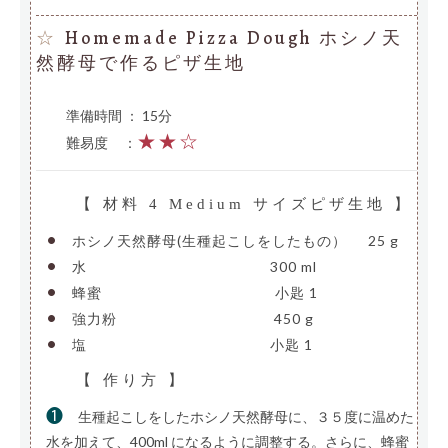
Homemade Pizza Dough ホシノ天
☆
然酵母で作るピザ生地
準備時間 ： 15分
★★☆
難易度
—
：
【 材料 4 Medium サイズピザ生地 】
•
ホシノ天然酵母(生種起こしをしたもの）
—
25 g
•
水
—————————————-
300 ml
•
蜂蜜
————————————–
小匙 1
•
強力粉
———————————-
450 g
•
塩
—————————————-
小匙 1
【 作り方 】
❶
生種起こしをしたホシノ天然酵母に、３５度に温めた
水を加えて、400ml になるように調整する。さらに、蜂蜜