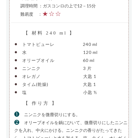
調理時間 ：ガスコンロの上で12－15分
★☆☆
難易度
—
：
【 材料 240 ml 】
•
トマトピューレ
——————-
240 ml
•
水
—————————————-
120 ml
•
オリーブオイル
——————-
60 ml
•
ニンニク
——————————
3 片
•
オレガノ
——————————
大匙 1
•
タイム(乾燥)
————————
大匙 1
•
塩
—————————————-
小匙 ½
【 作り方 】
❶
ニンニクを微塵切りにする。
❷
オリーブオイルを鍋にひいて、微塵切りにしたニンニ
クを入れ、中火にかける。ニンニクの香りがたってきた
ら、トマトピューレと水を加える。塩、タイム、オレガノ