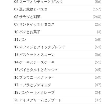
06 スープとシチューとガンボ
(86)
07 豆と穀物とパスタ
(157)
08 サラダと副菜
(260)
09 サンドイッチとタコス
(26)
10 パンとお菓子
(3)
11 パン
(68)
12 マフィンとクイックブレッド
(69)
13 ビスケットとスコーン
(56)
14 ケーキとチーズケーキ
(51)
15 パイとタルトとキッシュ
(65)
16 ブラウニーとクッキー
(60)
17 コブラとプディング
(47)
18 パンケーキとクレープ
(34)
20 アイスクリームとデザート
(32)