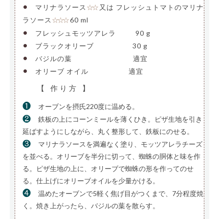
•
マリナラソース
又は フレッシュトマトのマリナ
☆☆
ラソース
60 ml
☆☆☆
•
フレッシュモッツアレラ
——-
90 g
•
ブラックオリーブ
—————-
30 g
•
バジルの葉
—————————
適宜
•
オリーブ オイル
—————–
適宜
【 作り方 】
❶
オーブンを摂氏220度に温める。
❷
鉄板の上にコーンミールを薄くひき。ピザ生地を引き
延ばすようにしながら、丸く整形して、鉄板にのせる。
❸
マリナラソースを満遍なく塗り、モッツアレラチーズ
を並べる。オリーブを半分に切って、蜘蛛の胴体と味を作
る。ピザ生地の上に、オリーブで蜘蛛の形を作ってのせ
る。仕上げにオリーブオイルを少量かける。
❹
温めたオーブンで5軽く焦げ目がつくまで、7分程度焼
く。焼き上がったら、バジルの葉を散らす。