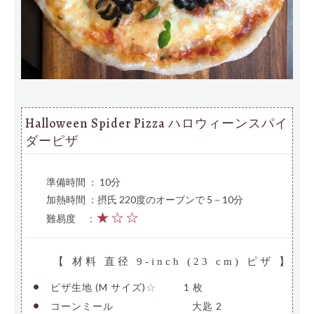
Halloween Spider Pizza ハロウィーンスパイ
ダーピザ
準備時間 ： 10分
加熱時間 ：摂氏 220度のオーブンで 5－10分
★☆☆
難易度
—
：
【 材料 直径 9-inch (23 cm) ピザ 】
•
ピザ生地 (M サイズ)
——–
1 枚
☆
•
コーンミール
————————
大匙 2