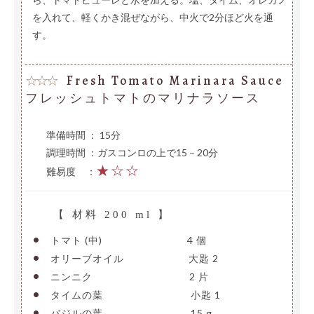
を入れて、軽くかき混ぜながら、中火で2分ほど火を通
す。
Fresh Tomato Marinara Sauce
☆☆☆
フレッシュトマトのマリナラソース
準備時間 ： 15分
調理時間 ：ガスコンロの上で15－20分
★☆☆
難易度
—
：
【 材料 200 ml 】
•
トマト (中)
————————–
4 個
•
オリーブオイル
——————-
大匙 2
•
ニンニク
——————————
2 片
•
タイムの葉
—————————
小匙 1
•
バジルの葉
—————————
15 g