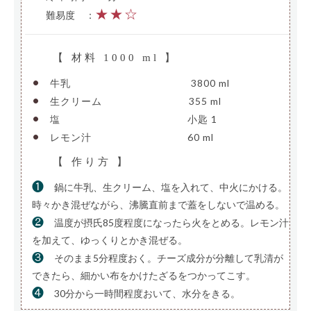
★★☆
難易度
—
：
【 材料 1000 ml 】
•
牛乳
————————————–
3800 ml
•
生クリーム
—————————
355 ml
•
塩
—————————————-
小匙 1
•
レモン汁
——————————
60 ml
【 作り方 】
❶
鍋に牛乳、生クリーム、塩を入れて、中火にかける。
時々かき混ぜながら、沸騰直前まで蓋をしないで温める。
❷
温度が摂氏85度程度になったら火をとめる。レモン汁
を加えて、ゆっくりとかき混ぜる。
❸
そのまま5分程度おく。チーズ成分が分離して乳清が
できたら、細かい布をかけたざるをつかってこす。
❹
30分から一時間程度おいて、水分をきる。