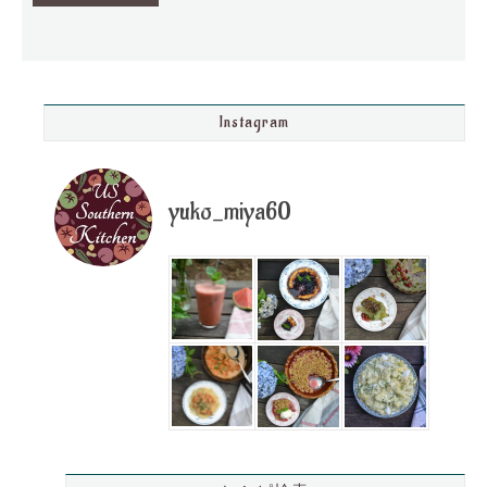
Instagram
yuko_miya60