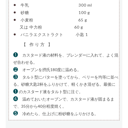
•
牛乳
————————————–
300 ml
•
砂糖
————————————–
100 g
•
小麦粉
———————————-
65 g
—-
又は 中力粉
————————
60 g
•
バニラエクストラクト
——–
小匙 1
【 作り方 】
❶
カスタード液の材料を、ブレンダーに入れて、よく混
ぜ合わせる。
❷
オーブンを摂氏180度に温める。
❸
タルト型にバターを塗ってから、ベリーを均等に並べ
る。砂糖大匙2杯をふりかけて、軽くかき混ぜる。最後に
❶
のカスタード液をタルト型に注ぐ。
❹
温めておいたオーブンで、カスタード液が固まるま
で、35分から40分程度焼く。
❺
冷めたら、仕上げに粉砂糖をふりかける。