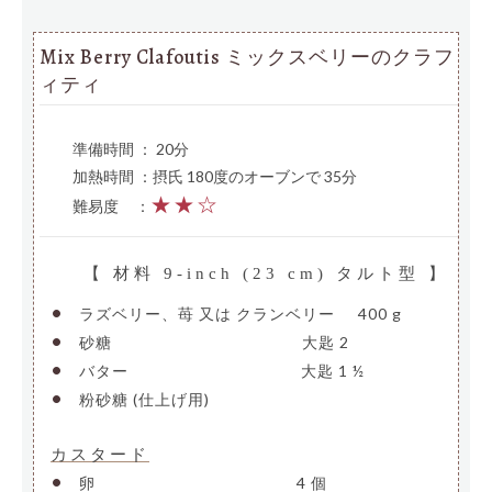
Mix Berry Clafoutis ミックスベリーのクラフ
ィティ
準備時間 ： 20分
加熱時間 ：摂氏 180度のオーブンで 35分
★★☆
難易度
—
：
【 材料 9-inch (23 cm) タルト型 】
•
ラズベリー、苺 又は クランベリー
—
400 g
•
砂糖
————————————–
大匙 2
•
バター
———————————-
大匙 1 ½
•
粉砂糖 (仕上げ用)
————–
カスタード
•
卵
—————————————-
4 個