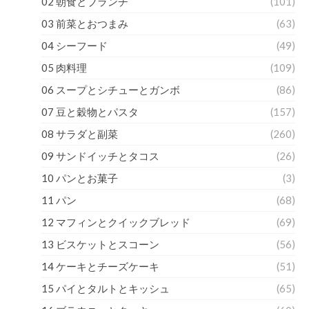
02 朝食とブランチ
(101)
03 前菜とおつまみ
(63)
04 シーフード
(49)
05 肉料理
(109)
06 スープとシチューとガンボ
(86)
07 豆と穀物とパスタ
(157)
08 サラダと副菜
(260)
09 サンドイッチとタコス
(26)
10 パンとお菓子
(3)
11 パン
(68)
12 マフィンとクイックブレッド
(69)
13 ビスケットとスコーン
(56)
14 ケーキとチーズケーキ
(51)
15 パイとタルトとキッシュ
(65)