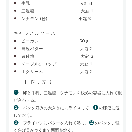
•
牛乳
————————————–
60 ml
•
三温糖
———————————-
大匙 1
•
シナモン (粉)
———————-
小匙 ½
キャラメルソース
•
ピーカン
——————————
50 g
•
無塩バター
—————————
大匙 2
•
黒砂糖
———————————-
大匙 2
•
メープルシロップ
—————-
大匙 1
•
生クリーム
—————————
大匙 2
【 作り方 】
❶
卵と牛乳、三温糖、シナモンを浅めの容器に入れて混
ぜ合わせる。
❷
❶
パンを好みの大きさにスライスして、
の卵液に浸
しておく。
❸
❷
フライパンにバターを入れて熱し、
のパンを、軽
く焦げ目がつくまで両面を焼く。