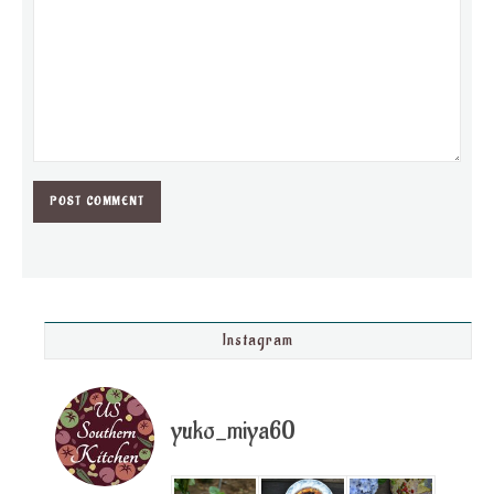
Instagram
yuko_miya60