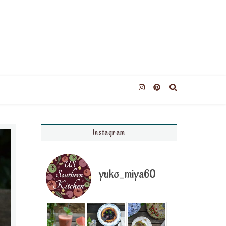
Instagram
yuko_miya60