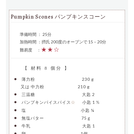
Pumpkin Scones パンプキンスコーン
準備時間 ： 25分
加熱時間 ：摂氏 200度のオーブンで 15－20分
★★☆
難易度
—
：
【 材料 8 個分 】
•
薄力粉
———————————-
230 g
—-
又は 中力粉
————————
210 g
•
三温糖
———————————-
大匙 2
•
パンプキンパイスパイス
—-
小匙 1 ½
☆
•
塩
—————————————-
小匙 ¼
•
無塩バター
—————————
75ｇ
•
牛乳
————————————–
大匙 1
•