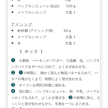
卵
—————————————-
1個
•
パンプキンピューレ(缶詰)
—-
100 g
•
メープルシロップ
—————-
大匙 1
アイシング
•
粉砂糖 (アイシング用)
——–
40 g
•
メープルシロップ
—————-
大匙 1
•
水
—————————————-
大匙 1
【 作り方 】
❶
小麦粉、ベーキングパウダー、三温糖、塩、パンプキ
ンスパイスをボールに入れて、よくまぜあわせる。
❷
❶
の粉類に、細かく刻んだ無塩バターを入れて、バ
ターの塊がなくまで、粉類によく混ぜ合わせる。
❸
オーブンを摂氏200度に温める。
❹
別の器に、パンプキンピューレ、卵、牛乳、メープル
❷
シロップを入れて、よくかき混ぜる。
の粉類に加え、さ
っくりと混ぜ合わせながら、生地を一つにまとめる。