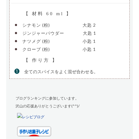
【 材料 60 ml 】
•
シナモン (粉)
———————-
大匙 2
•
ジンジャーパウダー
————
大匙 1
•
ナツメグ (粉)
———————-
小匙 1
•
クローブ (粉)
———————-
小匙 1
【 作り方 】
❶
全てのスパイスをよく混ぜ合わせる。
ブログランキングに参加しています。
沢山の応援ありがとうございます(^^)/