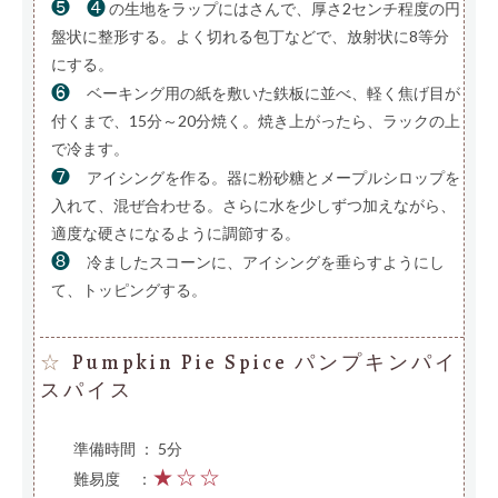
❺
❹
の生地をラップにはさんで、厚さ2センチ程度の円
盤状に整形する。よく切れる包丁などで、放射状に8等分
にする。
❻
ベーキング用の紙を敷いた鉄板に並べ、軽く焦げ目が
付くまで、15分～20分焼く。焼き上がったら、ラックの上
で冷ます。
❼
アイシングを作る。器に粉砂糖とメープルシロップを
入れて、混ぜ合わせる。さらに水を少しずつ加えながら、
適度な硬さになるように調節する。
❽
冷ましたスコーンに、アイシングを垂らすようにし
て、トッピングする。
Pumpkin Pie Spice パンプキンパイ
☆
スパイス
準備時間 ： 5分
★☆☆
難易度
—
：