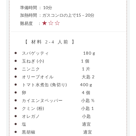
準備時間 ： 10分
加熱時間 ：ガスコンロの上で15－20分
★☆☆
難易度
—
：
【 材料 2-4 人前 】
•
スパゲッティ
————————
180 g
•
玉ねぎ (小)
————————–
1 個
•
ニンニク
——————————
1 片
•
オリーブオイル
——————-
大匙 2
•
トマト水煮缶 (角切り)
——–
400 g
•
卵
—————————————-
4 個
•
カイエンヌペッパー
————
小匙 ½
•
クミン (粉)
————————–
小匙 1
•
オレガノ
——————————
小匙
•
塩
—————————————-
適宜
•
黒胡椒
———————————-
適宜