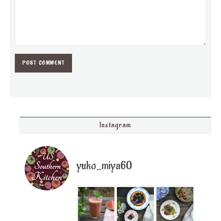
Instagram
yuko_miya60