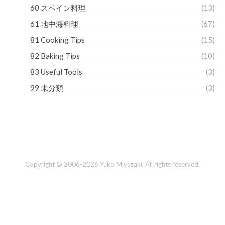
60 スペイン料理
(13)
61 地中海料理
(67)
81 Cooking Tips
(15)
82 Baking Tips
(10)
83 Useful Tools
(3)
99 未分類
(3)
Copyright © 2006-2026 Yuko Miyazaki. All rights reserved.