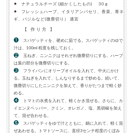
•
ナチュラルチーズ (細かくしたもの)
—
30 g
•
フレッシュハーブ、イタリアンパセリ、香菜、青ネ
ギ、バジルなど(微塵切り）
適宜
【 作り方 】
❶
スパゲッティを、硬めに茹でる。スパゲッティのゆで
汁は、100ml 程度を残しておく。
❷
玉ねぎ、ニンニクはそれぞれ微塵切りにする。ハーブ
は葉の部分を微塵切りにする。
❸
フライパンにオリーブオイルを入れて、中火にかけ
る。玉ねぎを入れて、しんなりするまで炒める。続いて、
微塵切りにしたニンニクを加えて、香りがたつまで軽く炒
める。
❹
トマトの水煮を入れて、軽くかき混ぜる。さらに、カ
イエンヌペッパー、クミン、オレガノ、塩、黒胡椒を加え
て、混ぜ合わせる。
❺
スパゲッティをゆで汁とともに、鍋に入れて、軽く混
ぜあわせる。トマトソースに、直径3センチ程度のくぼみ