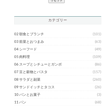
リセット
カテゴリー
02 朝食とブランチ
(101)
03 前菜とおつまみ
(63)
04 シーフード
(49)
05 肉料理
(109)
06 スープとシチューとガンボ
(86)
07 豆と穀物とパスタ
(157)
08 サラダと副菜
(260)
09 サンドイッチとタコス
(26)
10 パンとお菓子
(3)
11 パン
(68)