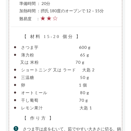
準備時間 ： 20分
加熱時間 ：摂氏 180度のオーブンで 12－15分
★★☆
難易度
—
：
【 材料 15-20 個分 】
•
さつま芋
——————————
600 g
•
薄力粉
———————————-
65 g
—-
又は 米粉
—————————
70 g
•
ショートニング 又は ラード
—
大匙 2
•
三温糖
———————————-
50 g
•
卵
—————————————-
1 個
•
オートミール
————————
80 g
•
干し葡萄
——————————
70 g
•
レモン果汁
—————————
大匙 1
【 作り方 】
❶
さつま芋は皮をむいて、茹でやすい大きさに切る。鍋