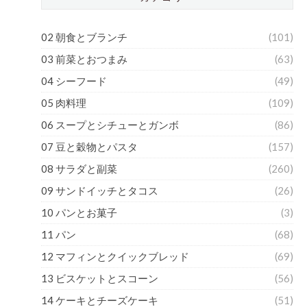
02 朝食とブランチ
(101)
03 前菜とおつまみ
(63)
04 シーフード
(49)
05 肉料理
(109)
06 スープとシチューとガンボ
(86)
07 豆と穀物とパスタ
(157)
08 サラダと副菜
(260)
09 サンドイッチとタコス
(26)
10 パンとお菓子
(3)
11 パン
(68)
12 マフィンとクイックブレッド
(69)
13 ビスケットとスコーン
(56)
14 ケーキとチーズケーキ
(51)