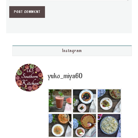
Instagram
yuko_miya60