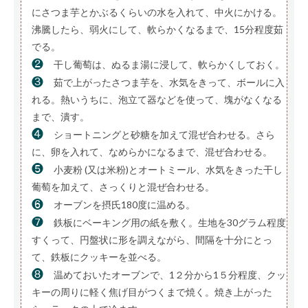
にさつま芋とかぶるくらいの水を入れて、中火にかける。
沸騰したら、弱火にして、軟らかくなるまで、15分程度茹
でる。
❷
干し葡萄は、ぬるま湯に浸して、軟らかくしておく。
❸
茹で上がったさつま芋を、水気をきって、ボールに入
れる。熱いうちに、泡立て器などを使って、塊がなくなる
まで、潰す。
❹
ショートニングと砂糖を加えて混ぜ合わせる。さら
に、卵を入れて、なめらかになるまで、混ぜ合わせる。
❺
小麦粉 (又は米粉)とオートミール、水気をきった干し
葡萄を加えて、さっくりと混ぜ合わせる。
❻
オーブンを摂氏180度に温める。
❼
鉄板にベーキング用の紙を敷く。生地を30グラム程度
すくって、円盤状に形を調えながら、間隔を十分にとっ
て、鉄板にクッキーを並べる。
❽
温めておいたオーブンで、1２分から1５分程度、クッ
キーの周りに軽く焦げ目がつくまで焼く。焼き上がった